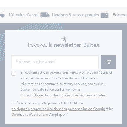
101 nuits d'essai
Livraison & retour gratuits
Paiement
Recevez la
newsletter Bultex
S'INSCRIRE
En cochant cette case, vous confirmez avoir plus de 16 ans et
acceptez de recevoir notre Newsletter incluant des
informations concernant les offres, services, produits ou
évènements de Bultex conformément à
notre politique de protection des données personnelles
.
Ce formulaire est protégé par reCAPTCHA - La
politique de protection des données personnelles de Google
et les
Conditions d'utilisations
s'appliquent.