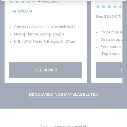
4.5
(151 avis)
4
Dès
678,00 €
Prix
Dès
51,80 €
74,00
Confort universel, le plus plébiscité
Protection im
Ni trop ferme, ni trop souple
Tissu doux et 
BULTEX® Nano + Bodysoft, 21cm
Pour matelas d
d'épaisseur
DÉCOUVRIR
DÉ
DÉCOUVREZ NOS MATELAS BULTEX