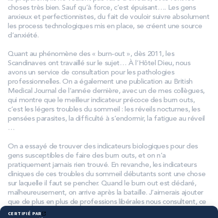
choses très bien. Sauf qu’à force, c’est épuisant…. Les gens
anxieux et perfectionnistes, du fait de vouloir suivre absolument
les process technologiques mis en place, se créent une source
d’anxiété.
Quant au phénomène des « burn-out », dès 2011, les
Scandinaves ont travaillé sur le sujet… À l’Hôtel Dieu, nous
avons un service de consultation pour les pathologies
professionnelles. On a également une publication au British
Medical Journal de l’année dernière, avec un de mes collègues,
qui montre que le meilleur indicateur précoce des burn outs,
c’est les légers troubles du sommeil : les réveils nocturnes, les
pensées parasites, la difficulté à s’endormir, la fatigue au réveil
…
On a essayé de trouver des indicateurs biologiques pour des
gens susceptibles de faire des burn outs, et on n’a
pratiquement jamais rien trouvé. En revanche, les indicateurs
cliniques de ces troubles du sommeil débutants sont une chose
sur laquelle il faut se pencher. Quand le burn out est déclaré,
malheureusement, on arrive après la bataille. J’aimerais ajouter
que de plus en plus de professions libérales nous consultent, ce
qui est un peu nouveau (des médecins, architectes, avocats…).