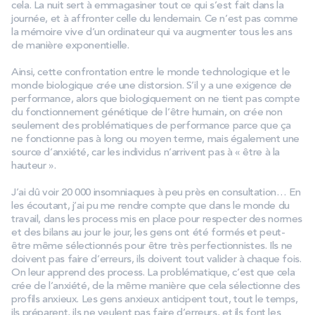
cela. La nuit sert à emmagasiner tout ce qui s’est fait dans la
journée, et à affronter celle du lendemain. Ce n’est pas comme
la mémoire vive d’un ordinateur qui va augmenter tous les ans
de manière exponentielle.
Ainsi, cette confrontation entre le monde technologique et le
monde biologique crée une distorsion. S’il y a une exigence de
performance, alors que biologiquement on ne tient pas compte
du fonctionnement génétique de l’être humain, on crée non
seulement des problématiques de performance parce que ça
ne fonctionne pas à long ou moyen terme, mais également une
source d’anxiété, car les individus n’arrivent pas à « être à la
hauteur ».
J’ai dû voir 20 000 insomniaques à peu près en consultation… En
les écoutant, j’ai pu me rendre compte que dans le monde du
travail, dans les process mis en place pour respecter des normes
et des bilans au jour le jour, les gens ont été formés et peut-
être même sélectionnés pour être très perfectionnistes. Ils ne
doivent pas faire d’erreurs, ils doivent tout valider à chaque fois.
On leur apprend des process. La problématique, c’est que cela
crée de l’anxiété, de la même manière que cela sélectionne des
profils anxieux. Les gens anxieux anticipent tout, tout le temps,
ils préparent, ils ne veulent pas faire d’erreurs, et ils font les