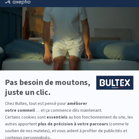
L’explication, c’est qu’ils ont des horaires élastiques et qu’ils sont
moins protégés par une certaine organisation du travail.
Enfin, certaines personnes sont tellement obsédées par le
sommeil, notamment les perfectionnistes, qu’elles se basent sur
des applications et des objets connectés pour le contrôler…
Pour l’instant il faut faire attention à la manière d’utiliser ce type
de moyens, même s’ils sont de plus en plus performants, parce
qu’ils créent des normes dans lesquelles les gens vont vouloir
absolument rentrer. Le fait de surveiller son sommeil d’une
manière trop pressante et trop rigoureuse, crée, comme dans la
nutrition, de nouvelles pathologies, qu’on appelle orthosomnie.
Ce sont des gens qui, voulant être parfaits, dégradent leur
sommeil, parce qu’ils deviennent anxieux.
Partager cet article