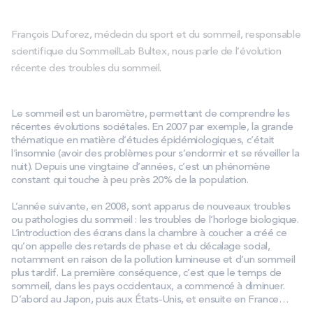
PROMOS
François Duforez, médecin du sport et du sommeil, responsable
scientifique du SommeilLab Bultex, nous parle de l’évolution
Technologie bultex
récente des troubles du sommeil.
Nos engagements
Le sommeil est un baromètre, permettant de comprendre les
récentes évolutions sociétales. En 2007 par exemple, la grande
thématique en matière d’études épidémiologiques, c’était
l’insomnie (avoir des problèmes pour s’endormir et se réveiller la
Storelocator
Contact
Mon compte
nuit). Depuis une vingtaine d’années, c’est un phénomène
constant qui touche à peu près 20% de la population.
L’année suivante, en 2008, sont apparus de nouveaux troubles
ou pathologies du sommeil : les troubles de l’horloge biologique.
L’introduction des écrans dans la chambre à coucher a créé ce
qu’on appelle des retards de phase et du décalage social,
notamment en raison de la pollution lumineuse et d’un sommeil
plus tardif. La première conséquence, c’est que le temps de
sommeil, dans les pays occidentaux, a commencé à diminuer.
D’abord au Japon, puis aux États-Unis, et ensuite en France…