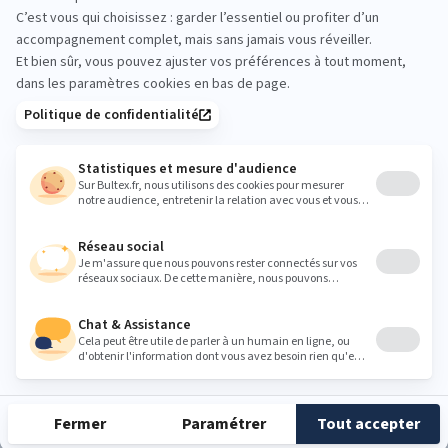
Simplifiez-vous la nuit et optez pour
nos
matelas Bultex
-30%
Matelas UNIVERSAL
Protège-matela
RESPIRANT