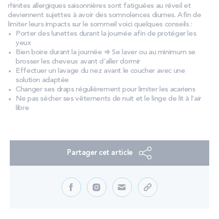
rhinites allergiques saisonnières sont fatiguées au réveil et
PROMOS
deviennent sujettes à avoir des somnolences diurnes. Afin de
limiter leurs impacts sur le sommeil voici quelques conseils :
Porter des lunettes durant la journée afin de protéger les
Technologie bultex
yeux
Bien boire durant la journée ⇒ Se laver ou au minimum se
brosser les cheveux avant d’aller dormir
Effectuer un lavage du nez avant le coucher avec une
Nos engagements
solution adaptée
Changer ses draps régulièrement pour limiter les acariens
Ne pas sécher ses vêtements de nuit et le linge de lit à l’air
libre
Storelocator
Contact
Mon compte
Partager cet article