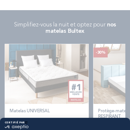
Simplifiez-vous la nuit et optez pour
nos
matelas Bultex
-30%
Matelas UNIVERSAL
Protège-matela
RESPIRANT
4.5
(151 avis)
4