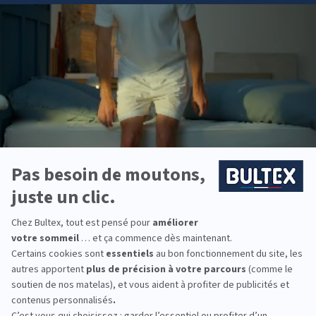
Dès
678,00 €
Prix
Dès
51,80 €
74,00
Confort universel, le plus plébiscité
Protection im
Ni trop ferme, ni trop souple
Tissu doux et 
BULTEX® Nano + Bodysoft, 21cm
Pour matelas d
d'épaisseur
DÉCOUVRIR
DÉ
DÉCOUVREZ NOS MATELAS BULTEX
Vous aimerez
aussi