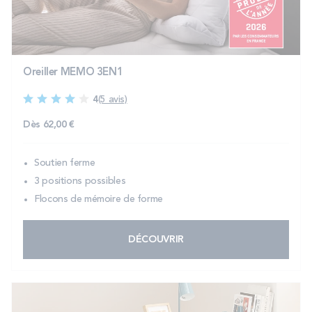
PROMOS
Technologie bultex
Oreiller MEMO 3EN1
4
(5 avis)
Nos engagements
Dès
62,00 €
Soutien ferme
Storelocator
Contact
Mon compte
3 positions possibles
Flocons de mémoire de forme
DÉCOUVRIR