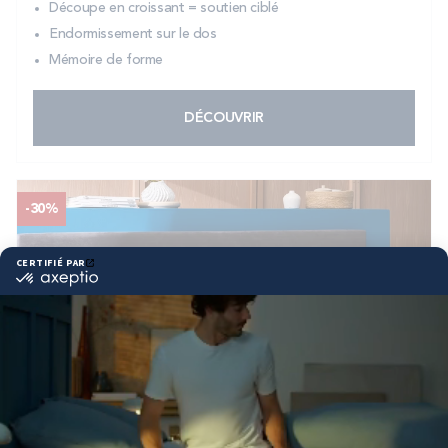
Découpe en croissant = soutien ciblé
Endormissement sur le dos
Mémoire de forme
DÉCOUVRIR
-30%