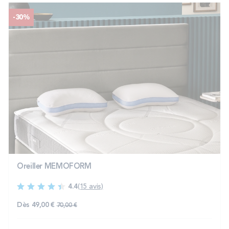
-30%
Oreiller MEMOFORM
4.4
(15 avis)
Prix normal
Dès
49,00 €
70,00 €