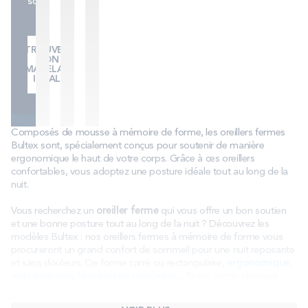
sommeil.
TROUVER
MON
MATELAS
IDÉAL
Composés de mousse à mémoire de forme, les oreillers fermes
Bultex sont, spécialement conçus pour soutenir de manière
ergonomique le haut de votre corps. Grâce à ces oreillers
confortables, vous adoptez une posture idéale tout au long de la
nuit.
Vous recherchez un
oreiller ferme
qui vous offre un bon soutien
et une bonne posture tout au long de la nuit ? Découvrez les
modèles Bultex : nos oreillers fermes à mémoire de forme vous
procureront un grand confort de sommeil pour une nuit reposante
et sans douleurs. De forme carré ou rectangulaire,
ergonomique
,
anti-acariens
,
lavables en machines
...
Nous avons plusieurs
modèles d'
oreillers
à vous proposer pour que vous puissiez
retenir celui qui est le plus adapté à vos besoins. Suivez nos