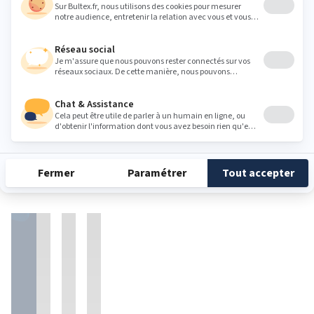
Les produits Bultex sont-ils traités ?
Comment laver les accessoires de literie Bultex
(protège-matelas, oreiller, surmatelas, couette) ?
CONSULTER LA FAQ
Gagnez 21 minutes de sommeil
grâce aux solutions Bultex
Matelas
Sommiers
Ensembles
literie