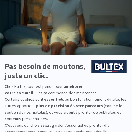
Soutien ergonomique des cervicales
Endormissement sur le dos et côtés
Mémoire de forme découpée
DÉCOUVRIR
Nous répondons à
toutes vos questions
Les produits Bultex sont-ils traités ?
Comment laver les accessoires de literie Bultex
(protège-matelas, oreiller, surmatelas, couette) ?
CONSULTER LA FAQ