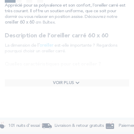
Apprécié pour sa polyvalence et son confort, l’oreiller carré est
très courant. Il offre un soutien uniforme, que ce soit pour
dormir ou vous relaxer en position assise. Découvrez notre
oreiller 60 x 60
cm Bultex.
Description de l’oreiller carré 60 x 60
La dimension de
l’
oreiller
est-elle importante ? Regardons
pourquoi choisir un oreiller carré.
Quelles caractéristiques pour cet oreiller ?
L’oreiller carré de dimensions 60 x 60 cm s’adapte parfaitement
à la plupart des housses d’oreiller. Vous pouvez également
VOIR PLUS
trouver chez Bultex l’
oreiller 40 x 60
cm et l’
oreiller 33 x 52
cm.
Nos oreillers peuvent être composés d’une
mousse à mémoire
de forme
découpée pour mieux vous accompagner ou d’un
confort moelleux en fibres siliconées
.
Les avantages d’un oreiller 60 x 60
Cette dimension d’oreiller octroie de nombreux avantages,
101 nuits d'essai
Livraison & retour gratuits
Paiement
notamment :