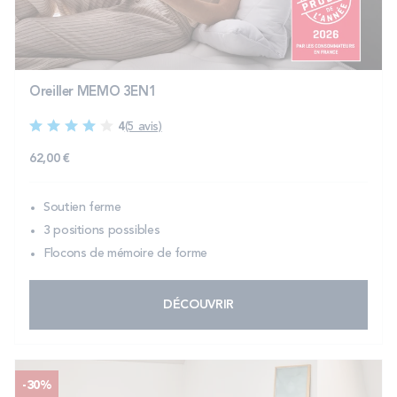
PROMOS
Technologie bultex
Oreiller MEMO 3EN1
4
(5 avis)
Nos engagements
62,00 €
Soutien ferme
Storelocator
Contact
Mon compte
3 positions possibles
Flocons de mémoire de forme
DÉCOUVRIR
-30%