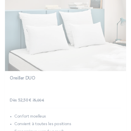
Oreiller DUO
Prix normal
Dès
52,50 €
75,00 €
Confort moelleux
Convient à toutes les positions