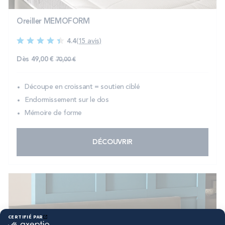
Oreiller MEMOFORM
4.4
(15 avis)
Prix normal
Dès
49,00 €
70,00 €
Découpe en croissant = soutien ciblé
Endormissement sur le dos
Mémoire de forme
DÉCOUVRIR