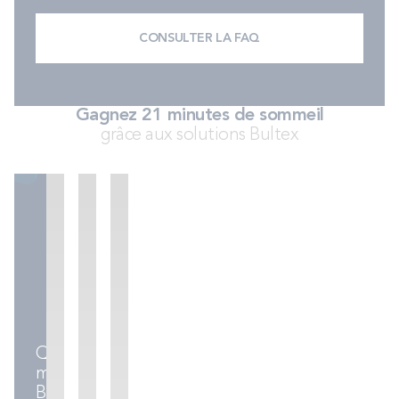
CONSULTER LA FAQ
Gagnez 21 minutes de sommeil
grâce aux solutions Bultex
Matelas
Sommiers
Ensembles
literie
Quel
matelas
Bultex