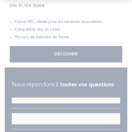
Prix normal
Dès
51,10 €
73,00 €
Forme XXL, idéale pour les tensions musculaires
Compatible dos et côtés
Flocons de mémoire de forme
DÉCOUVRIR
Nous répondons à
toutes vos questions
Les produits Bultex sont-ils traités ?
Comment laver les accessoires de literie Bultex
(protège-matelas, oreiller, surmatelas, couette) ?