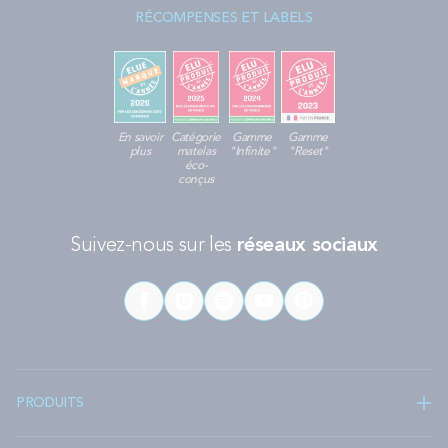
RÉCOMPENSES ET LABELS
Sur le côté et le dos
Si vous avez plutôt tendance à varier de position en dormant sur le
côté et sur le dos, vous pouvez choisir entre deux de nos modèles.
Il y a l’
oreiller ERGONOMIQUE
. Avec son aération optimale, il
offre un excellent
soutien
du cou et des épaules afin que la
En savoir
Catégorie
Gamme
Gamme
colonne vertébrale soit parfaitement alignée. Sa mousse à
plus
matelas
"Infinite"
"Reset"
mémoire de forme épouse la forme du corps et il est confectionné
éco-
conçus
dans une matière ultra-aéré.
Il y a également l’
oreiller SPECIAL CERVICALES
. Ce modèle a été
imaginé par Bultex pour répondre aux besoins des nuques les plus
sensibles. Il apporte un maintien précis et ergonomique en
Suivez-nous sur les
réseaux sociaux
épousant la forme de la tête et des cervicales. Il est aussi
confectionné en
mousse à mémoire de forme
et recouvert d’un
tissu favorisant l’aération.
Multi-positions
Enfin, si vous êtes plutôt un dormeur qui varie de position tout au
long de la nuit, les
oreillers DUO
seront parfaits pour vous. Ce lot
PRODUITS
d’oreillers vous apportera moelleux et confort. La fibre siliconée
qui les compose s’adapte à toutes les positions de
couchage
. Ils
sont traités anti-acariens et antibactériens et vous pouvez les laver