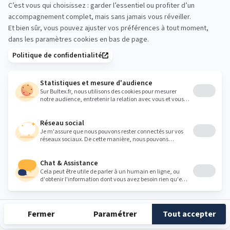
DÉCOUVRIR
-30%
Oreiller CONFORT MAXI
5
(1 avis)