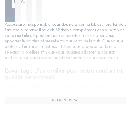
IDÉAL
Accessoire indispensable pour des nuits confortables, l’oreiller doit
être choisi comme il se doit. Véritable complément des qualités de
votre
matelas
, il peut prendre différentes formes pour vous
apporter le soutien nécessaire tout au long de la nuit. Que vous le
préfériez
ferme
ou moelleux, Bultex vous propose toute une
sélection d’oreillers afin que vous puissiez adopter la position
parfaite pour vous réveiller en pleine forme le lendemain matin.
L’avantage d’un oreiller pour votre confort et
qualité de sommeil
Lorsque vous êtes installé dans votre
lit
, il est fréquent que vous
dormiez sur le dos, sur le côté et parfois sur le ventre. Quelle que
soit votre position, votre tête doit être en parfait alignement avec
VOIR PLUS
la nuque et la colonne vertébrale. C’est cet alignement qui vous
évitera de nombreuses douleurs le matin au réveil. Grâce à un
oreiller
bien choisi, les tensions sont éliminées au cours de la nuit
et vous bénéficiez d’un
soutien
adapté pour des heures de
sommeil confortables.