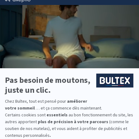
Oreiller ERGONOMIQUE
4.6
(41 avis)
Dès
75,00 €
Idéal pour les nuques sensibles
Endormissement sur le dos et côtés
Mémoire de forme ultra aérée