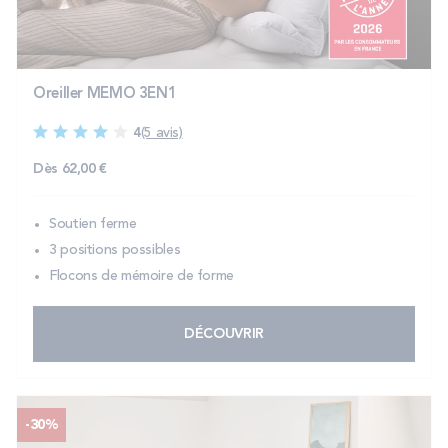
PROMOS
Technologie bultex
Oreiller MEMO 3EN1
4
(5 avis)
Nos engagements
Dès
62,00 €
Soutien ferme
Storelocator
Contact
Mon compte
3 positions possibles
Flocons de mémoire de forme
DÉCOUVRIR
-30%