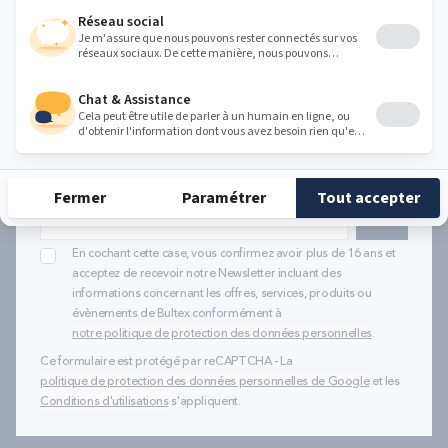
etour gratuits
Paiement 4x sans frais
5 à 7 ans de garant
Recevez la
newsletter Bultex
S'INSCRIRE
En cochant cette case, vous confirmez avoir plus de 16 ans et
acceptez de recevoir notre Newsletter incluant des
informations concernant les offres, services, produits ou
évènements de Bultex conformément à
notre politique de protection des données personnelles
.
Ce formulaire est protégé par reCAPTCHA - La
politique de protection des données personnelles de Google
et les
Conditions d'utilisations
s'appliquent.