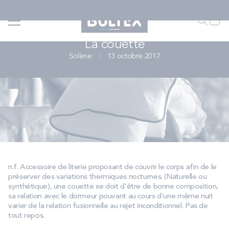
Allez au contenu
QUIZ | Trouvez votre matelas
Accueil
...
...
La couette – Bultex
Faire u
Mon
CONSEILS LITERIE & MATELAS
La couette
Solène
13 octobre 2017
FAIRE UNE RECHERCHE
MATELAS
SOMMIERS
ENSEMBLES
n.f. Accessoire de literie proposant de couvrir le corps afin de le
préserver des variations thermiques nocturnes. (Naturelle ou
synthétique), une couette se doit d’être de bonne composition,
sa relation avec le dormeur pouvant au cours d’une même nuit
ACCESSOIRES
varier de la relation fusionnelle au rejet inconditionnel. Pas de
tout repos.