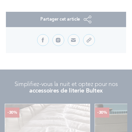
PROMOS
Partager cet article
Technologie bultex
Nos engagements
Storelocator
Contact
Mon compte
Simplifiez-vous la nuit et optez pour nos
accessoires de literie Bultex
-30%
-30%