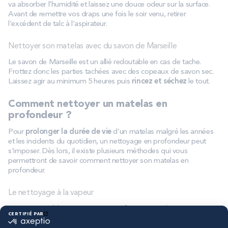
va absorber l’humidité et laissez une douce odeur sur la surface.
Avant de remettre vos draps une fois le soir venu, retirer
l’excédent de talc à l’aspirateur.
Nettoyer son matelas avec du savon de Marseille
Le savon de Marseille est un allié redoutable en cas de tache.
Frottez donc les parties tachées avec des copeaux de savon sec.
Laissez agir au minimum 5 heures puis
rincez et séchez
le tout.
Comment nettoyer un matelas en
profondeur ?
Pour
prolonger la durée de vie
d’un matelas malgré les années
et les incidents du quotidien, un nettoyage en profondeur peut
s’imposer. Dès lors, il existe plusieurs méthodes qui vous
permettront de savoir comment nettoyer son matelas en
profondeur.
Le nettoyage à la vapeur
Le nettoyage à la vapeur est un excellent moyen de trouver
comment nettoyer son matelas en profondeur. La vapeur a en