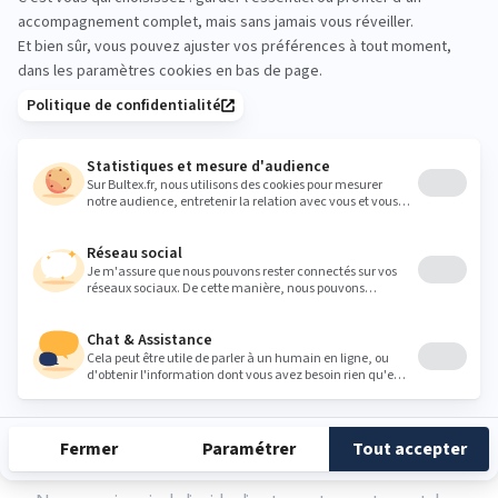
Surtout, attendez un séchage optimal du
matelas
Quelle que soit la méthode que vous avez choisie pour savoir
comment nettoyer votre matelas, il y a une règle à toujours
respecter : veillez au séchage optimal de votre matelas. En effet, si
vous décidez de vous installer sur un matelas qui a mal séché, vous
ressentirez toute l’humidité de ce dernier et la chaleur des corps
aura pour effet d’aider au développement des mauvaises odeurs
et bactéries.
Assurez-vous donc d’opter pour un nettoyage de votre matelas
plutôt un jour de beau temps et de préférence au printemps ou en
été afin de faciliter le séchage. Ce n’est qu’une fois votre matelas
parfaitement sec que vous pourrez envisager de l’utiliser à
nouveau.
Les erreurs à ne pas faire quand vous
nettoyez un matelas
Si vous vous demandez comment nettoyer votre matelas de
manière optimale, voici quelques erreurs à ne pas faire :