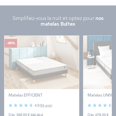
Simplifiez-vous la nuit et optez pour
nos
matelas Bultex
-40%
Matelas EFFICIENT
Matelas UNIVE
4.5
(84 avis)
4
Prix normal
Dès
348,00 €
Dès
678,00 €
580,00 €