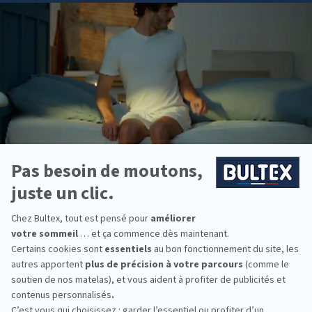
effet des propriétés désinfectantes, c’est parfait pour lutter contre
les acariens. C’est à l’aide d’un
nettoyeur vapeur
que vous
pourrez redonner une seconde vie à votre matelas. Passez
l’ensemble de la surface à la vapeur et laissez parfaitement sécher
avant de remettre vos draps.
Le nettoyage avec un produit détachant
En cas de tache tenace, vous pouvez utiliser un produit détachant
plus fort comme de
l’eau oxygénée
ou tout autre produit
détachant que vous pourrez trouver dans le commerce. Soyez
prudent, il s’agit bien souvent de composition agressive à manier
avec précaution. Qui plus est, veillez à bien rincer le produit
appliqué sur votre matelas.
La dernière chance : l'ammoniaque
L’
ammoniaque
est un puissant détachant et dégraissant, mais il
s’agit aussi d’un produit toxique. Il n’est donc à utiliser qu’en
l’absence d’alternative et avec précaution. Mélangez une tasse
d’ammoniaque dans une bassine d’eau avec un peu de liquide
vaisselle. Imbibez une éponge, frottez la tache et laissez agir 10
minutes. Rincez ensuite avec une éponge propre et laissez sécher.