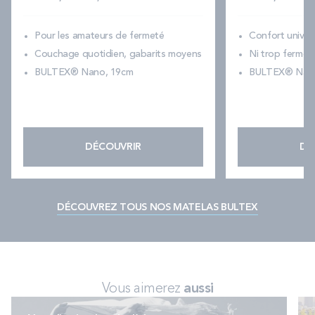
Pour les amateurs de fermeté
Confort universe
Couchage quotidien, gabarits moyens
Ni trop ferme, 
BULTEX® Nano, 19cm
BULTEX® Nano
DÉCOUVRIR
DÉ
DÉCOUVREZ TOUS NOS MATELAS BULTEX
Vous aimerez
aussi