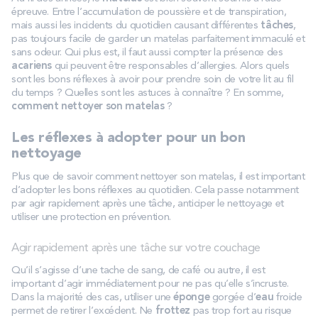
épreuve. Entre l’accumulation de poussière et de transpiration,
mais aussi les incidents du quotidien causant différentes
tâches
,
pas toujours facile de garder un matelas parfaitement immaculé et
sans odeur. Qui plus est, il faut aussi compter la présence des
acariens
qui peuvent être responsables d’allergies. Alors quels
sont les bons réflexes à avoir pour prendre soin de votre lit au fil
du temps ? Quelles sont les astuces à connaître ? En somme,
comment nettoyer son matelas
?
Les réflexes à adopter pour un bon
nettoyage
Plus que de savoir comment nettoyer son matelas, il est important
d’adopter les bons réflexes au quotidien. Cela passe notamment
par agir rapidement après une tâche, anticiper le nettoyage et
utiliser une protection en prévention.
Agir rapidement après une tâche sur votre couchage
Qu’il s’agisse d’une tache de sang, de café ou autre, il est
important d’agir immédiatement pour ne pas qu’elle s’incruste.
Dans la majorité des cas, utiliser une
éponge
gorgée d’
eau
froide
permet de retirer l’excédent. Ne
frottez
pas trop fort au risque