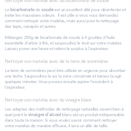
Nettoyer son matelas avec du bicarbonate de soude
Le
bicarbonate
de
soude
est un excellent allié pour désinfecter et
éviter les mauvaises odeurs. Il est utile si vous vous demandez
comment nettoyer votre matelas, mais aussi pour le nettoyage
des tapis, canapés et autres.
Mélangez 250g de bicarbonate de soude à 4 gouttes d’huile
essentielle d’arbre à thé, et saupoudrez le tout sur votre matelas.
Laissez poser une heure et retirez le surplus à l’aspirateur.
Nettoyer son matelas avec de la terre de sommières
La terre de sommières peut être utilisée en urgence pour absorber
une tache. Saupoudrez-la sur la zone concernée et laissez-la agir
quelques minutes. Vous pouvez ensuite aspirer l’excédent à
l’aspirateur.
Nettoyer son matelas avec du vinaigre blanc
Les adeptes des méthodes de nettoyage naturelles savent bien à
quel point le
vinaigre d’alcool
blanc est un produit indispensable
dans toute la maison. Si vous voulez savoir comment nettoyer
votre matelas de manière efficace, il sera un allié de taille.