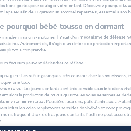
 les bons gestes pour soulager votre enfant. Découvrez pourquoi
bébé
l’apaiser afin de lui garantir un sommeil réparateur, essentiel à son
 pourquoi bébé tousse en dormant
 maladie, mais un symptôme. Il s’agit d’un
mécanisme de défense na
piratoires. Autrement dit, il s’agit d’un réflexe de protection important
mais plutôt à comprendre.
ieurs facteurs peuvent déclencher ce réflexe :
sophagien
: Les reflux gastriques, très courants chez les nourrissons, ir
oquer une toux.
ons virales
: Les jeunes enfants sont très sensibles aux infections vir
nt alors la production de mucus qui irrite les voies aériennes et décle
tants environnementaux
: Poussière, acariens, poils d'animaux… Autan
ent irriter les voies respiratoires sensibles des bébés et donc provoqu
e moins fréquent chez les très jeunes enfants, l'asthme peut aussi êt
.