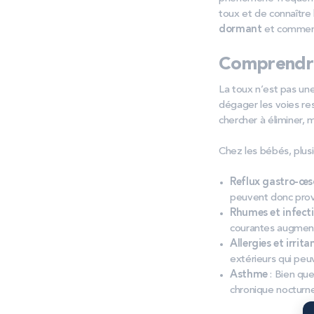
toux et de connaître
dormant
et comment 
Comprendre
La toux n’est pas une
dégager les voies res
chercher à éliminer, 
Chez les bébés, plus
Reflux gastro-œ
peuvent donc prov
Rhumes et infecti
courantes augmente
Allergies et irri
extérieurs qui peuv
Asthme
: Bien qu
chronique nocturne