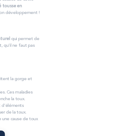
 tousse en
 bon développement !
turel
qui permet de
, qu’il ne faut pas
ritent la gorge et
ales. Ces maladies
nche la toux.
t d’éléments
er de la toux.
re une cause de toux