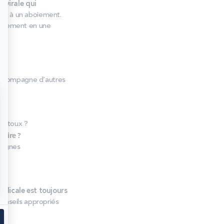
n virale qui
ble à un aboiement.
éralement en une
s’accompagne d’autres
de toux ?
boire ?
 signes
édicale est toujours
onseils appropriés