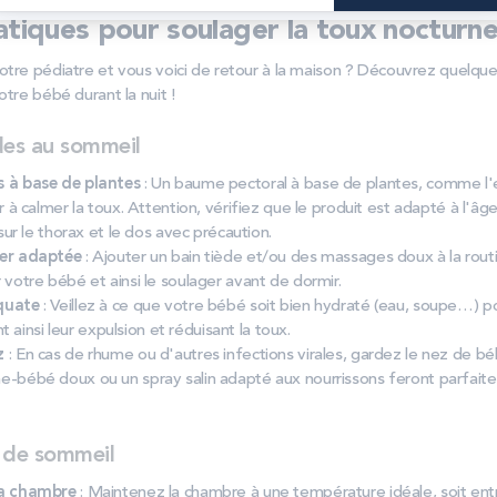
atiques pour soulager la toux nocturn
otre pédiatre et vous voici de retour à la maison ? Découvrez quelque
otre bébé durant la nuit !
des au sommeil
 à base de plantes
: Un baume pectoral à base de plantes, comme l'e
 à calmer la toux. Attention, vérifiez que le produit est adapté à l'âg
sur le thorax et le dos avec précaution.
er adaptée
: Ajouter un bain tiède et/ou des massages doux à la routi
votre bébé et ainsi le soulager avant de dormir.
quate
: Veillez à ce que votre bébé soit bien hydraté (eau, soupe…) pou
nt ainsi leur expulsion et réduisant la toux.
z
: En cas de rhume ou d'autres infections virales, gardez le nez de b
bébé doux ou un spray salin adapté aux nourrissons feront parfaitem
 de sommeil
la chambre
: Maintenez la chambre à une température idéale, soit entr