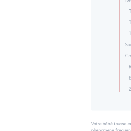
Re
T
T
T
Sa
Co
R
E
Z
Votre bébé tousse en
phénomène fréquent e