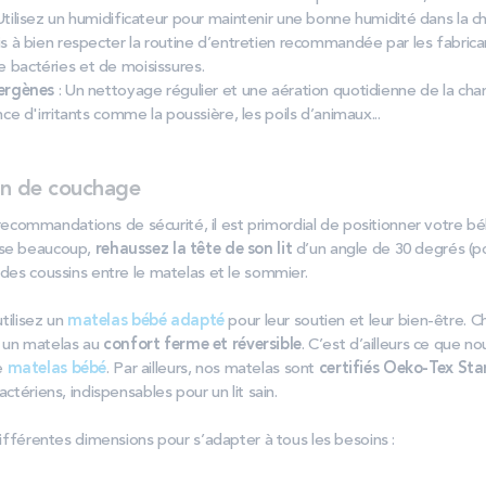
 Utilisez un humidificateur pour maintenir une bonne humidité dans la
s à bien respecter la routine d’entretien recommandée par les fabricant
bactéries et de moisissures.
lergènes
: Un nettoyage régulier et une aération quotidienne de la c
ce d'irritants comme la poussière, les poils d’animaux...
on de couchage
ommandations de sécurité, il est primordial de positionner votre b
sse beaucoup,
rehaussez la tête de son lit
d’un angle de 30 degrés (po
 des coussins entre le matelas et le sommier.
utilisez un
matelas bébé adapté
pour leur soutien et leur bien-être. 
un matelas au
confort ferme et réversible
. C’est d’ailleurs ce que 
e
matelas bébé
. Par ailleurs, nos matelas sont
certifiés Oeko-Tex St
actériens, indispensables pour un lit sain.
 différentes dimensions pour s’adapter à tous les besoins :