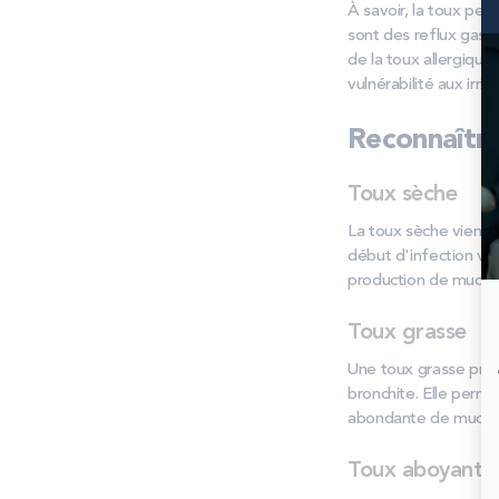
À savoir, la toux peu
sont des reflux gastr
de la toux allergique
vulnérabilité aux irrita
Reconnaître
Toux sèche
La toux sèche vient
début d'infection vir
production de mucus. E
Toux grasse
Une toux grasse pro
bronchite. Elle perme
abondante de mucus
Toux aboyante