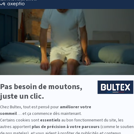
t
s'intensifier quand votre bébé est allongé
. Et ce, d’autant plus si l
iques ou une infection virale des voies respiratoires (migration du mucu
, un
environnement trop sec
peut dessécher les muqueuses et donc a
tions.
 les différents types de toux chez bé
 d'une
irritation des voies respiratoires supérieures
, souvent causée p
ale ou de l’asthme chronique mal contrôlé. Cette toux est irritante, m
lle a tendance à s'intensifier lorsque l'air est sec.
vient d'une
infection des voies respiratoires inférieures
, comme un 
t d’éliminer les sécrétions accumulées et de nettoyer les poumons, d’
.