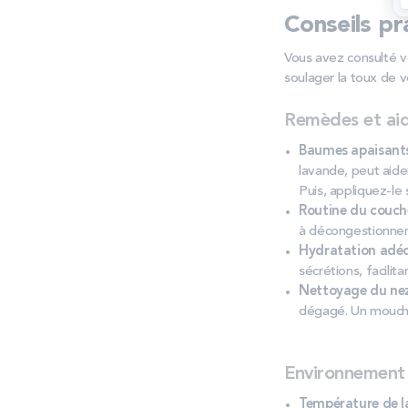
Conseils pr
Vous avez consulté v
soulager la toux de v
Remèdes et ai
Baumes apaisants
lavande, peut aider
Puis, appliquez-le 
Routine du couch
à décongestionner 
Hydratation adé
sécrétions, facilita
Nettoyage du ne
dégagé. Un mouche-
Environnement
Température de 