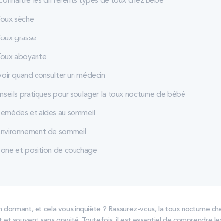
connaître les différents types de toux chez bébé
oux sèche
oux grasse
oux aboyante
voir quand consulter un médecin
nseils pratiques pour soulager la toux nocturne de bébé
emèdes et aides au sommeil
nvironnement de sommeil
one et position de couchage
 dormant, et cela vous inquiète ? Rassurez-vous, la toux nocturne ch
t souvent sans gravité. Toutefois, il est essentiel de comprendre le