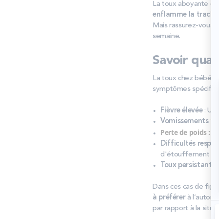
La toux aboyante est
enflamme la traché
Mais rassurez-vous, 
semaine.
Savoir quan
La toux chez bébé es
symptômes spécifique
Fièvre élevée
: Une
Vomissements fr
Perte de poids : V
Difficultés respir
d'étouffement co
Toux persistante
:
Dans ces cas de figu
à préférer
à l’automé
par rapport à la situat