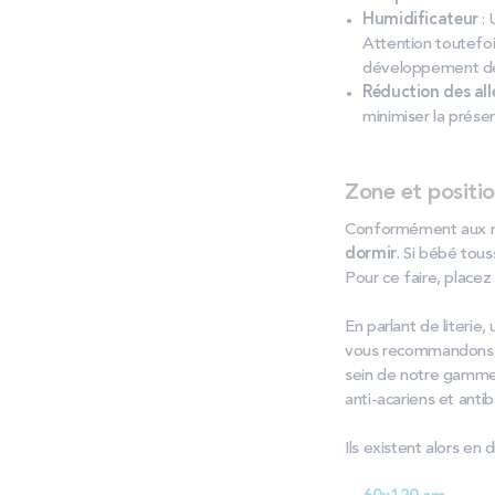
Humidificateur
:
Attention toutefoi
développement de 
Réduction des al
minimiser la présen
Zone et positi
Conformément aux rec
dormir
. Si bébé tou
Pour ce faire, placez
En parlant de literie, 
vous recommandons 
sein de notre gamm
anti-acariens et antib
Ils existent alors en