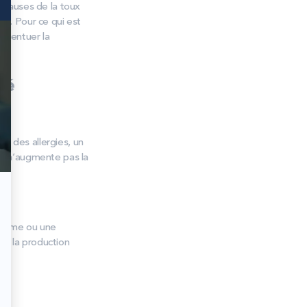
es causes de la toux
s). Pour ce qui est
ccentuer la
bé
ar des allergies, un
ais n’augmente pas la
rhume ou une
où la production