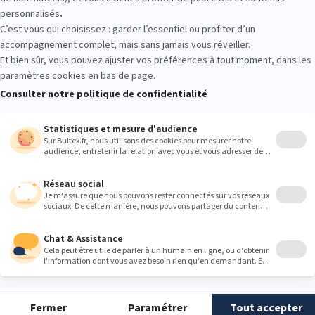
 causée par une laryngite, aussi appelée faux croup, soit une
infectio
e
. On la reconnaît à son timbre rauque et à son écho profond, sembla
cette toux est plus impressionnante que dangereuse. Elle guérit gén
d consulter un médecin
t souvent bénigne et disparaît en quelques jours. Toutefois, si elle 
s, il devient impératif de consulter un professionnel de santé :
 température corporelle supérieure à 38°C ?
équents
: Votre bébé vomit souvent, d’autant plus après des quintes 
otre enfant a des difficultés à manger, perd du poids, voire refuse de 
atoires
: Souffle court, respiration rapide ou sifflante, narines dilatées,
mme un bleuissement autour des lèvres ?
 La toux dure depuis plus de deux semaines ?
re, consultez un médecin immédiatement. Dans tous les cas,
la voie m
dication ou aux remèdes maison. Et ce, que ce soit pour obtenir des c
ion ou une tranquillité d'esprit.