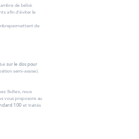
 chambre de bébé.
s afin d’éviter le
hambrepermettent de
ébé
sur le dos pour
sition semi-assise).
Chez Bultex, nous
nous vous proposons au
andard 100
et traités