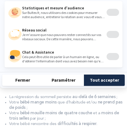
Le
matelas bébé 60x120
;
Le
matelas bébé 70x140
;
Le
matelas bébé 60x140
;
Le
protège-matelas bébé
.
Quand consulter un spécialiste ?
La
régression du sommeil bébé à 4 mois
n’est pas amusante
mais demeure essentielle. Vous l’avez compris, la clé est d’aider
bébé à conserver autant que possible ses habitudes de
sommeil.
Il est donc inutile de consulter un pédiatre, sauf si vous
remarquez l’un de ces signes :
La régression du sommeil persiste
au-delà de 6 semaines
;
Votre
bébé mange moins
que d’habitude et/ou
ne prend pas
de poids
;
Votre
bébé mouille moins de quatre couche
et a
moins de
trois selles
par jour ;
Votre bébé rencontre des
difficultés à respirer
.