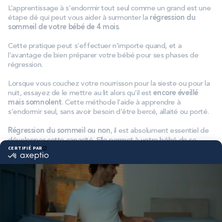
L’apprentissage à s’endormir tout seul comme un grand est une
étape clé qui peut vous aider à surmonter la
régression du
sommeil de votre bébé de 4 mois
.
Cette pratique peut s’effectuer n’importe quand, et a
l’avantage de bien préparer votre bébé pour ses phases de
régression.
Lorsque vous couchez votre nourrisson pour la sieste ou pour la
nuit, essayez de le mettre au lit alors qu’il est
encore éveillé
mais somnolent
. Cette méthode l’aide à apprendre à
s’endormir seul, sans avoir besoin d’être bercé, allaité ou porté.
Régression du sommeil ou non
, il est absolument essentiel de
développer cette capacité. Elle permet à votre bébé de se
rendormir tout seul lorsqu’il se réveille au cours de ses phases de
sommeil léger. Certes, cela peut demander du temps et de la
patience, mais apprendre à bébé à s’endormir seul est une
étape importante de son développement.
Quels besoins en sommeil pour un bébé de 4
mois ?