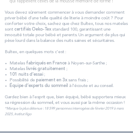
qui rappellent celles de la mousse mémoire de forme !
Vous devez sûrement commencer à vous demander comment
priver bébé d’une telle qualité de literie à moindre coût ? Pour
conforter votre choix, sachez que chez Bultex, tous nos matelas
sont
certifiés Oeko-Tex
standard 100, garantissant une
innocuité totale pour bébé et parents. Un argument de plus qui
pèse lourd dans la balance des nuits saines et sécuritaires.
Bultex, en quelques mots c'est :
Matelas
fabriqués en France
à Noyen-sur-Sarthe ;
Matelas
livrés gratuitement
;
101 nuits d’essai
;
Possibilité de
paiement en 3x
sans frais ;
Équipe d’experts du sommeil
à l’écoute et au conseil.
Gardez bien à l’esprit que, bien équipé, bébé supportera mieux
sa régression du sommeil, et vous aussi par la même occasion !
*Marque la plus détenue : 18 599 personnes interrogées de février 2019 à mars
2025, Institut Iligo