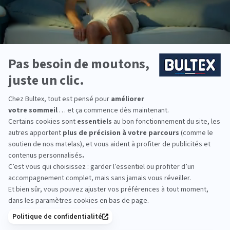
À quatre mois, un bébé a besoin en moyenne
de 14 à 18
heures de sommeil
sur une plage de 24 heures. Ces heures sont
réparties entre le sommeil de nuit, qui tend à s’allonger, et les
siestes diurnes, qui peuvent commencer à diminuer de durée.
Il est important pour bébé que vous mainteniez une
certaine
régularité dans les horaires de coucher
pour favoriser
un bon rythme de sommeil.
Enfin,
une literie de qualité et bien adaptée
aux besoins de
bébé lui sera profitable tant sur le confort que sur la durée. À ce
titre, rappelons brièvement quels sont
les indispensables pour
votre tout-petit
. En effet, bébé a besoin d'une
literie adaptée
pour son confort et sa sécurité
. Son matelas doit
être
ferme
et
à la bonne taille
pour éviter les espaces où il
pourrait se coincer. C’est essentiel pour
garantir sa sécurité et
réduire le risque d’étouffement
pendant le sommeil. Un
matelas mal ajusté ou trop moelleux peut entraîner des
dangers, il est donc capital de choisir un support bien ferme et
parfaitement adapté à la structure du lit.
Par chance, nous avons
à disposition chez Bultex
les 3 tailles de
matelas bébé les plus courantes, ainsi que l’indispensable
protège-matelas :