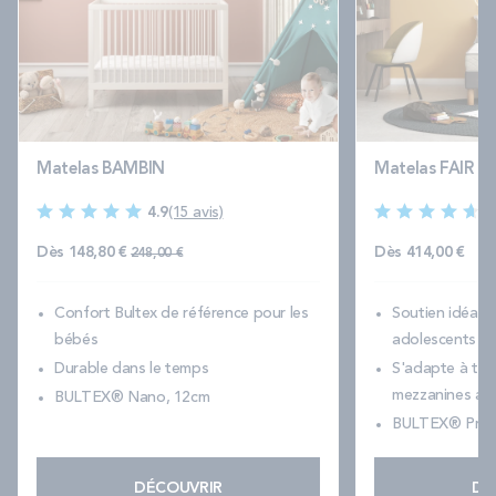
Matelas BAMBIN
Matelas FAIR 2
4.9
(15 avis)
4
Prix normal
Dès
148,80 €
Dès
414,00 €
248,00 €
Confort Bultex de référence pour les
Soutien idéal p
bébés
adolescents
Durable dans le temps
S'adapte à toute
mezzanines aus
BULTEX® Nano, 12cm
BULTEX® Prim
DÉCOUVRIR
DÉ