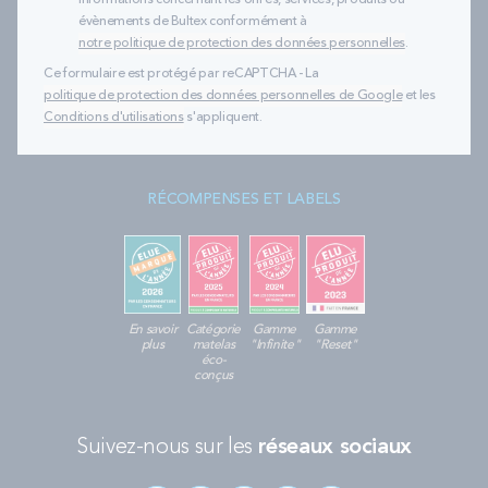
informations concernant les offres, services, produits ou
évènements de Bultex conformément à
notre politique de protection des données personnelles
.
Ce formulaire est protégé par reCAPTCHA - La
politique de protection des données personnelles de Google
et les
Conditions d'utilisations
s'appliquent.
RÉCOMPENSES ET LABELS
En savoir
Catégorie
Gamme
Gamme
plus
matelas
"Infinite"
"Reset"
éco-
conçus
Suivez-nous sur les
réseaux sociaux