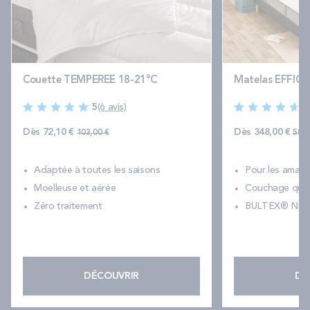
Couette TEMPEREE 18-21°C
Matelas EFFICI
5
(6 avis)
4
Prix normal
Pri
Dès
72,10 €
Dès
348,00 €
103,00 €
580,
Adaptée à toutes les saisons
Pour les amate
Moelleuse et aérée
Couchage quot
Zéro traitement
BULTEX® Nano
DÉCOUVRIR
DÉ