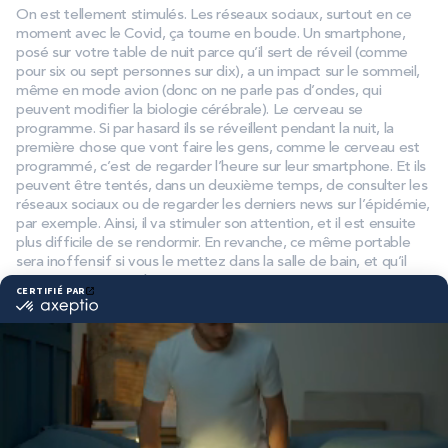
On est tellement stimulés. Les réseaux sociaux, surtout en ce
moment avec le Covid, ça tourne en boucle. Un smartphone,
posé sur votre table de nuit parce qu’il sert de réveil (comme
pour six ou sept personnes sur dix), a un impact sur le sommeil,
même en mode avion (donc on ne parle pas d’ondes, qui
peuvent modifier la biologie cérébrale). Le cerveau se
programme. Si par hasard ils se réveillent pendant la nuit, la
première chose que vont faire les gens, comme le cerveau est
programmé, c’est de regarder l’heure sur leur smartphone. Et ils
peuvent être tentés, dans un deuxième temps, de consulter les
réseaux sociaux ou de regarder les derniers news sur l’épidémie,
par exemple. Ainsi, il va stimuler son attention, et il est ensuite
plus difficile de se rendormir. En revanche, ce même portable
sera inoffensif si vous le mettez dans la salle de bain, et qu’il
n’est pas à portée de main.
Le cerveau se réveille la nuit naturellement sans qu’on s’en
rende compte, mais il a programmé le fait que le portable n’est
pas à portée de main. Comme il n’est pas à portée de main, si
on veut voir l’information, il faut se lever, et on ne le fait pas
parce qu’on est bien dans son lit. Ainsi, on dort mieux. Ces
notions de programmation cérébrales sont extrêmement
intéressantes à étudier.