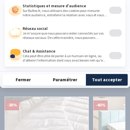
Partager cet article
Simplifiez-vous la nuit et optez pour
notre
gamme Bultex
-30%
-40%