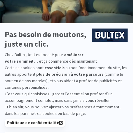
Pour des raisons de pollution lumineuse, de mauvaise
literie
aussi, nous sommes en dette de sommeil. L’une des solutions,
c’est la sieste. Un de mes collègues à l’Hôtel Dieu a d’ailleurs
écrit un ouvrage très intéressant, Sevrons-nous par la sieste. La
sieste c’est en cours d’évaluation. Nous, on s’est permis, avec
les militaires et les sportifs, de les mettre en privation de
sommeil, et de voir ce qu’il se passait. Ça joue sur les hormones
du stress, sur le système immunitaire… Une sieste de moins
d’une demi-heure peut aider à rattraper quatre heures de
privation de sommeil. D’une part en remontant les niveaux du
système immunitaire qui revient à la normale, et d’autre part en
diminuant les hormones de stress.
La conclusion, c’est que si vous faites des
siestes
, vous avez
moins de chance d’être tendu ou d’avoir des problèmes
inflammatoires, liés aux cortisols et aux hormones du stress, et
votre système immunitaire sera renforcé. En ce moment, bien
dormir est essentiel pour mieux résister à tout ce qui nous
entoure.