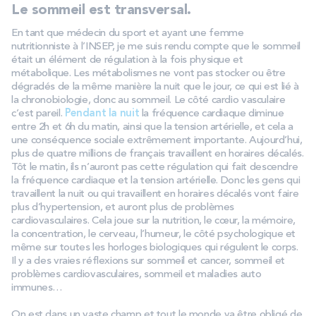
Le sommeil est transversal.
En tant que médecin du sport et ayant une femme
nutritionniste à l’INSEP, je me suis rendu compte que le sommeil
était un élément de régulation à la fois physique et
métabolique. Les métabolismes ne vont pas stocker ou être
dégradés de la même manière la nuit que le jour, ce qui est lié à
la chronobiologie, donc au sommeil. Le côté cardio vasculaire
c’est pareil.
Pendant la nuit
la fréquence cardiaque diminue
entre 2h et 6h du matin, ainsi que la tension artérielle, et cela a
une conséquence sociale extrêmement importante. Aujourd’hui,
plus de quatre millions de français travaillent en horaires décalés.
Tôt le matin, ils n’auront pas cette régulation qui fait descendre
la fréquence cardiaque et la tension artérielle. Donc les gens qui
travaillent la nuit ou qui travaillent en horaires décalés vont faire
plus d’hypertension, et auront plus de problèmes
cardiovasculaires. Cela joue sur la nutrition, le cœur, la mémoire,
la concentration, le cerveau, l’humeur, le côté psychologique et
même sur toutes les horloges biologiques qui régulent le corps.
Il y a des vraies réflexions sur sommeil et cancer, sommeil et
problèmes cardiovasculaires, sommeil et maladies auto
immunes…
On est dans un vaste champ et tout le monde va être obligé de