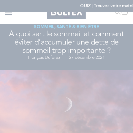
Allez au contenu
QUIZ | Trouvez votre matelas
Accueil
...
...
Faire u
Mon
À quoi sert le sommeil et comment éviter d’accumuler une dette de sommeil
trop importante ? - Bultex
SOMMEIL, SANTÉ & BIEN-ÊTRE
À quoi sert le sommeil et comment
FAIRE UNE RECHERCHE
éviter d’accumuler une dette de
sommeil trop importante ?
MATELAS
François Duforez
27 décembre 2021
SOMMIERS
ENSEMBLES
ACCESSOIRES