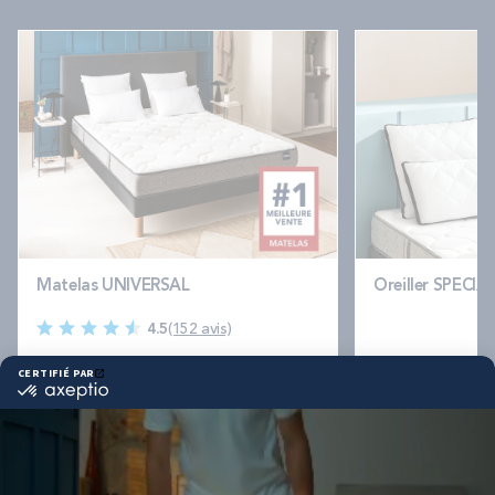
Matelas UNIVERSAL
Oreiller SPECI
4.5
(152 avis)
Dès
678,00 €
Dès
122,00 €
Confort universel, le plus plébiscité
Soutien ergono
Ni trop ferme, ni trop souple
Endormissement
BULTEX® Nano + Bodysoft, 21cm
Mémoire de fo