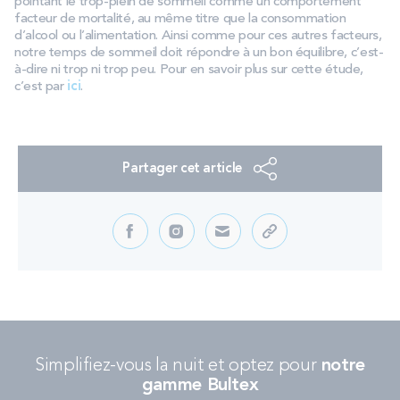
pointant le trop-plein de sommeil comme un comportement
PROMOS
facteur de mortalité, au même titre que la consommation
d’alcool ou l’alimentation. Ainsi comme pour ces autres facteurs,
notre temps de sommeil doit répondre à un bon équilibre, c’est-
à-dire ni trop ni trop peu. Pour en savoir plus sur cette étude,
Technologie bultex
c’est par
ici
.
Nos engagements
Partager cet article
Storelocator
Contact
Mon compte
Simplifiez-vous la nuit et optez pour
notre
gamme Bultex