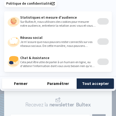
VOIR TOUS LES ARTICLES
101 nuits d'essai
Livraison & retour gratuits
Paiement 
Recevez la
newsletter Bultex