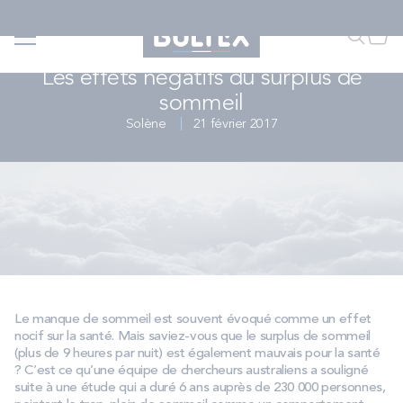
Allez au contenu
QUIZ | Trouvez votre matelas
Accueil
...
...
Les effets négatifs du surplus de sommeil – Bultex
Faire u
Mon
SOMMEIL, SANTÉ & BIEN-ÊTRE
Les effets négatifs du surplus de
sommeil
FAIRE UNE RECHERCHE
Solène
21 février 2017
MATELAS
SOMMIERS
ENSEMBLES
Le manque de sommeil est souvent évoqué comme un effet
nocif sur la santé. Mais saviez-vous que le surplus de sommeil
ACCESSOIRES
(plus de 9 heures par nuit) est également mauvais pour la santé
? C’est ce qu’une équipe de chercheurs australiens a souligné
suite à une étude qui a duré 6 ans auprès de 230 000 personnes,