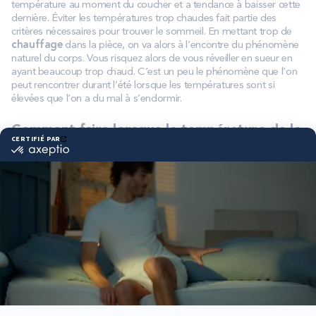
température au moment du coucher et a tendance à baisser cette
dernière. Éviter les températures trop chaudes fait partie des
critères nécessaires pour trouver le sommeil. En mettant trop de
chauffage
dans la pièce, on va alors à l’encontre du phénomène
naturel du corps. Vous risquez alors de vous réveiller en sueur en
ayant beaucoup trop chaud. C’est un peu le phénomène que l’on
peut rencontrer durant l’été lorsque les températures sont si
élevées que l’on a du mal à s’endormir.
Comment faire lorsque la température de la
chambre en été s’envole ?
Il faut bien l’admettre, il est plus facile d’atteindre la température
idéale pour dormir en se couvrant que lorsque la pièce est trop
chaude. En effet, les périodes de canicule en été peuvent
véritablement impacter le
confort
et affecter le
sommeil,
parfois
pendant plusieurs nuits d’affilée. Dès lors, il est essentiel de mettre
en œuvre différences et astuces dans la
chambre à coucher
afin
de faire baisser la température telles que :
Utiliser un climatiseur : attention cependant, il n’est pas
recommandé d’utiliser la climatisation dans une chambre avec
un bébé.