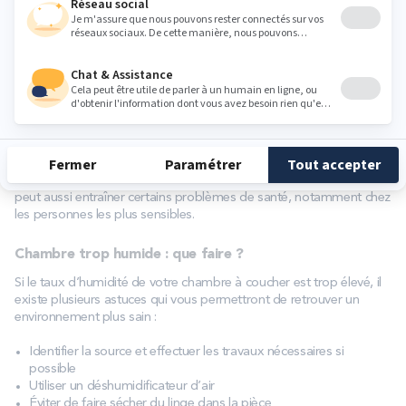
taux d’humidité d’une pièce, on parle d’hygrométrie. Vous pouvez
découvrir quel est le taux d’humidité de votre chambre en optant
pour un thermomètre qui propose cette option, cela vous
permettra ainsi de mieux contrôler votre environnement de
sommeil.
Généralement, il est recommandé de bénéficier d’un taux
d’humidité entre 40% et 60% pour une chambre d’adulte et entre
30% et 55% pour une chambre d’enfant.
On considère qu’un taux d’humidité trop élevé peut entraîner la
présence de moisissures qui peut générer différents symptômes
respiratoires et allergiques. Cependant, si l’air est trop sec, cela
peut aussi entraîner certains problèmes de santé, notamment chez
les personnes les plus sensibles.
Chambre trop humide : que faire ?
Si le taux d’humidité de votre chambre à coucher est trop élevé, il
existe plusieurs astuces qui vous permettront de retrouver un
environnement plus sain :
Identifier la source et effectuer les travaux nécessaires si
possible
Utiliser un déshumidificateur d’air
Éviter de faire sécher du linge dans la pièce