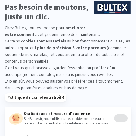
Utiliser un ventilateur : certaines astuces consistent à placer une
bouteille d’eau glacée à proximité pour refroidir d’autant plus
l’air projeté par le ventilateur.
Favoriser l’utilisation d’un linge de lit adapté : en évitant les
matières trop chaudes, mais aussi les textiles synthétiques qui
ont tendance à faire transpirer (on peut favoriser le coton ou
encore le lin par exemple).
Bien aérer la pièce la nuit et au petit matin et fermer fenêtres et
volets le reste de la journée
Éviter de rester dans la pièce durant la journée ou d’y utiliser des
appareils type télévision, ordinateur, car cela aura tendance à
réchauffer les lieux.
Prendre une douche tiède, voire froide, avant le coucher afin
d’aider le corps à faire baisser la température.
Vous pouvez découvrir plus de conseils en découvrant notre article
«
Comment dormir paisiblement même durant les chaudes nuits
d’été
».
Qu’en est-il du taux d’humidité ?
On parle souvent de la température idéale pour dormir, mais le
taux d’humidité reste peu évoqué. Pourtant, il a aussi un rôle
important à jouer dans le confort de vos nuits. Pour évoquer le