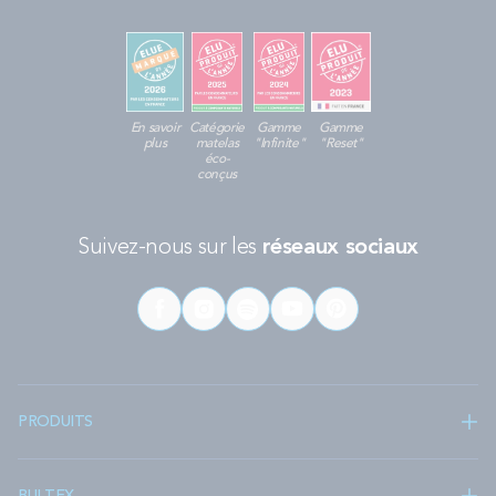
En savoir
Catégorie
Gamme
Gamme
plus
matelas
"Infinite"
"Reset"
éco-
conçus
Suivez-nous sur les
réseaux sociaux
PRODUITS
BULTEX