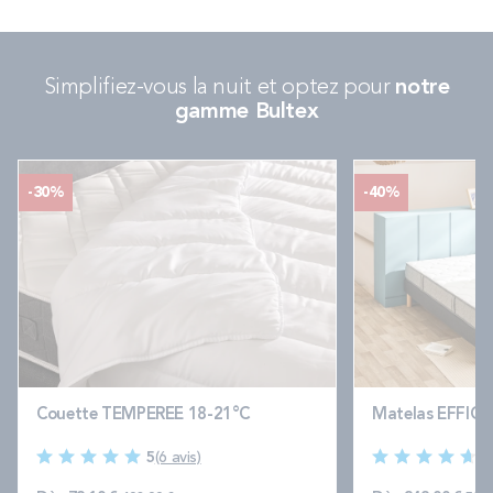
Simplifiez-vous la nuit et optez pour
notre
gamme Bultex
-30%
-40%
Couette TEMPEREE 18-21°C
Matelas EFFICI
5
(6 avis)
4