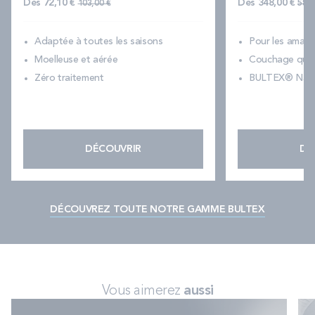
Prix normal
Pri
Dès
72,10 €
Dès
348,00 €
103,00 €
580,
Adaptée à toutes les saisons
Pour les amate
Moelleuse et aérée
Couchage quot
Zéro traitement
BULTEX® Nano
DÉCOUVRIR
DÉ
DÉCOUVREZ TOUTE NOTRE GAMME BULTEX
Vous aimerez
aussi