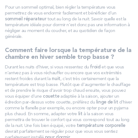
Pour un sommeil optimal, bien régler la température vous
permettrez de vous endormir facilement et bénéficier d’un
sommeil réparateur
tout au long de la nuit. Savoir quelle est la
température idéale pour dormir n’est donc pas une information à
négliger au moment du coucher, et au quotidien de façon
générale.
Comment faire lorsque la température de la
chambre en hiver semble trop basse ?
Durant les nuits d’hiver, si vous ressentez du
froid
et que vous
n’arrivez pas à vous réchauffer ou encore que vos extrémités
restent froides durant la
nuit
, c’est très certainement que la
température est trop basse. Plutôt que d’augmenter le chauffage
et de prendre le risque d’avoir trop chaud ensuite, vous pouvez
vous équiper d’une
couette
adaptée à la saison, ajouter un
édredon par-dessus votre couette, préférez du
linge de lit
d’hiver
comme la flanelle par exemple, ou encore opter pour un pyjama
plus chaud. En somme, adapter votre
lit
à la saison vous
permettra de trouver le confort qui vous correspond tout au long
de la nuit. Une fois bien équipé, votre
température corporelle
devrait parfaitement se réguler pour que vous vous sentiez
parfaitement installé
pour dormir
.