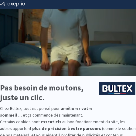
 journée active physiquement, vous ressentirez le besoin de récupére
 le sommeil.
uffisamment le soir
ir, mangez suffisamment le soir. Si votre dîner est trop léger, vous r
us réveiller. Je conseille des repas consistants non protéinés (les pro
ne, hormone de la vigilance), comprenant des sucres lents (riz compl
tates douces, légumes, pain complet…) et rapides (produits à base de fa
vous privez pas du carré de chocolat noir qui, en plus, contient des a
f est de se nourrir suffisamment et avec plaisir pour s’endormir plus fa
os pensées négatives et apprenez à lâ
c plaisir, il existe des petits rituels à mettre en place, pour cloisonner 
harge émotionnelle.