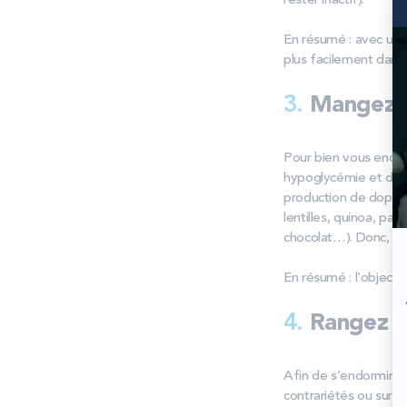
rester inactif).
En résumé : avec une
plus facilement dans
3.
Mangez s
Pour bien vous endorm
hypoglycémie et de vo
production de dopami
lentilles, quinoa, pa
chocolat…). Donc, ne 
En résumé : l’objecti
4.
Rangez v
Afin de s’endormir ave
contrariétés ou surc