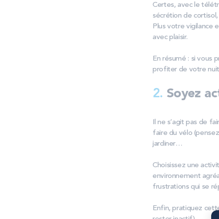
Certes, avec le télétr
sécrétion de cortisol,
Plus votre vigilance 
avec plaisir.
En résumé : si vous p
profiter de votre nuit
2.
Soyez act
Il ne s’agit pas de f
faire du vélo (pense
jardiner…
Choisissez une activ
environnement agréab
frustrations qui se r
Enfin, pratiquez cett