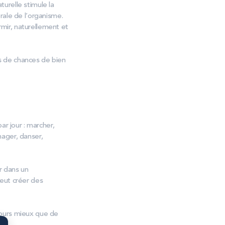
turelle stimule la
érale de l’organisme.
rmir, naturellement et
us de chances de bien
ar jour : marcher,
ager, danser,
r dans un
eut créer des
ujours mieux que de