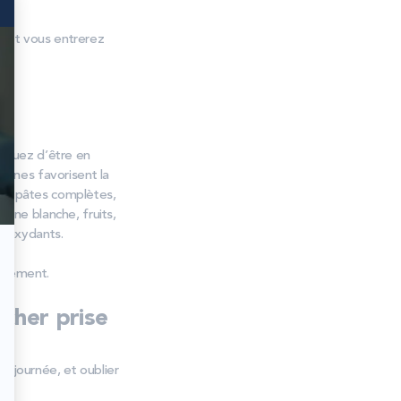
r et vous entrerez
isquez d’être en
téines favorisent la
et, pâtes complètes,
rine blanche, fruits,
ntioxydants.
cilement.
cher prise
la journée, et oublier