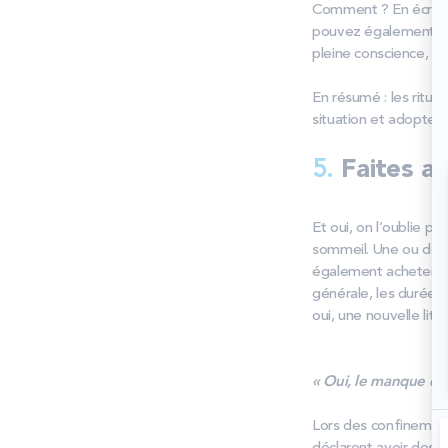
Comment ? En écrivan
pouvez également pra
pleine conscience, s
En résumé : les ritu
situation et adopter 
5.
Faites at
Et oui, on l’oublie pa
sommeil. Une ou deux
également acheter un 
générale, les durées 
oui, une nouvelle lit
« Oui, le manque d’
Lors des confinements