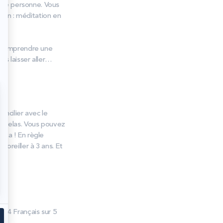
tre personne. Vous
ion : méditation en
ur comprendre une
us laisser aller…
oncilier avec le
 matelas. Vous pouvez
 ça ! En règle
 oreiller à 3 ans. Et
e 4 Français sur 5