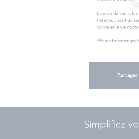
déclarent avoir des di
La « vie du soir », le
théâtre… sont un sas
diurne et la vie noctu
*Étude becomingwith
Partager 
Simplifiez-vo