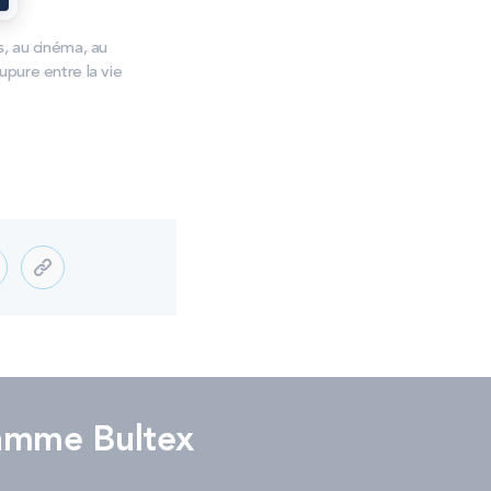
ts, au cinéma, au
pure entre la vie
amme Bultex