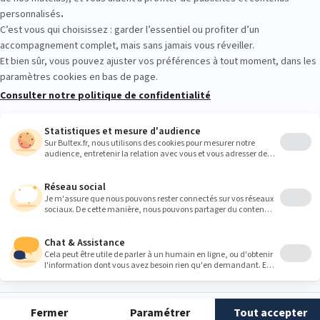
t vos pensées dans un carnet ou bien en les partageant avec une au
tiquer l’une des techniques comportementales basées sur la respirat
ophrologie, relaxation…
els permettent de faire le lien entre pensées, émotions et actions po
le comportement qui va vous aider à installer le calme, vous apaiser, vo
tention à votre literie
rfois, mais une bonne literie bien entretenue est essentielle pour se réc
 fois par mois, n’hésitez pas à passer un petit coup d’aspi sur votre
sur-matelas pour plus de confort. Et n’oubliez pas de renouveler tout
de vie d’un sommier et d’un matelas sont estimées à 5 ans et celle d’un
erie, c’est 13% de sommeil profond en plus.
environnement social porte préjudice au sommeil ! »
, le manque de socialisation favorise les troubles du sommeil : près d