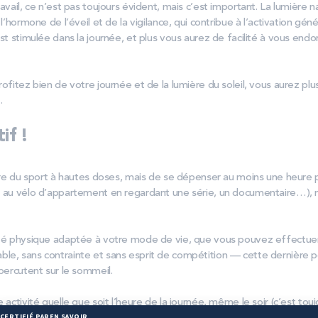
avail, ce n’est pas toujours évident, mais c’est important. La lumière na
 l’hormone de l’éveil et de la vigilance, qui contribue à l’activation gén
est stimulée dans la journée, et plus vous aurez de facilité à vous endo
rofitez bien de votre journée et de la lumière du soleil, vous aurez pl
.
if !
aire du sport à hautes doses, mais de se dépenser au moins une heure p
z au vélo d’appartement en regardant une série, un documentaire…), n
ité physique adaptée à votre mode de vie, que vous pouvez effectue
le, sans contrainte et sans esprit de compétition — cette dernière p
épercutent sur le sommeil.
e activité quelle que soit l’heure de la journée, même le soir (c’est to