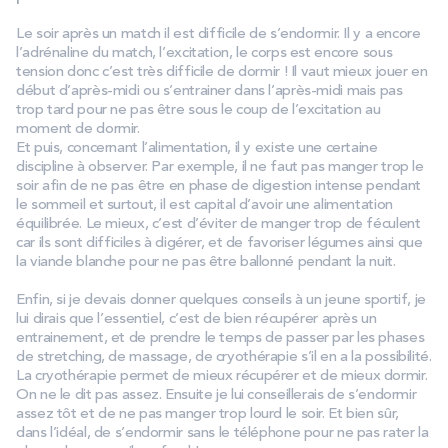
Le soir après un match il est difficile de s’endormir. Il y a encore
l’adrénaline du match, l’excitation, le corps est encore sous
tension donc c’est très difficile de dormir ! Il vaut mieux jouer en
début d’après-midi ou s’entrainer dans l’après-midi mais pas
trop tard pour ne pas être sous le coup de l’excitation au
moment de dormir.
Et puis, concernant l’alimentation, il y existe une certaine
discipline à observer. Par exemple, il ne faut pas manger trop le
soir afin de ne pas être en phase de digestion intense pendant
le sommeil et surtout, il est capital d’avoir une alimentation
équilibrée. Le mieux, c’est d’éviter de manger trop de féculent
car ils sont difficiles à digérer, et de favoriser légumes ainsi que
la viande blanche pour ne pas être ballonné pendant la nuit.
Enfin, si je devais donner quelques conseils à un jeune sportif, je
lui dirais que l’essentiel, c’est de bien récupérer après un
entrainement, et de prendre le temps de passer par les phases
de stretching, de massage, de cryothérapie s’il en a la possibilité.
La cryothérapie permet de mieux récupérer et de mieux dormir.
On ne le dit pas assez. Ensuite je lui conseillerais de s’endormir
assez tôt et de ne pas manger trop lourd le soir. Et bien sûr,
dans l’idéal, de s’endormir sans le téléphone pour ne pas rater la