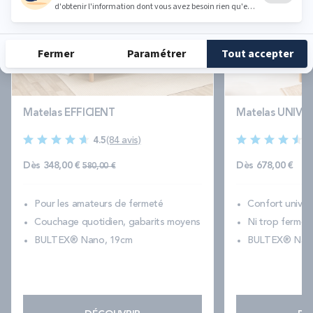
Matelas EFFICIENT
Matelas UNIVE
4.5
(84 avis)
4
Prix normal
Dès
348,00 €
Dès
678,00 €
580,00 €
Pour les amateurs de fermeté
Confort universe
Couchage quotidien, gabarits moyens
Ni trop ferme, 
BULTEX® Nano, 19cm
BULTEX® Nano