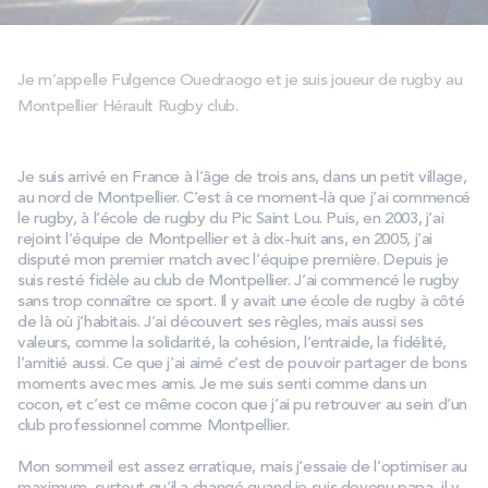
PROMOS
Je m’appelle Fulgence Ouedraogo et je suis joueur de rugby au
Technologie bultex
Montpellier Hérault Rugby club.
Nos engagements
Je suis arrivé en France à l’âge de trois ans, dans un petit village,
au nord de Montpellier. C’est à ce moment-là que j’ai commencé
le rugby, à l’école de rugby du Pic Saint Lou. Puis, en 2003, j’ai
rejoint l’équipe de Montpellier et à dix-huit ans, en 2005, j’ai
Storelocator
Contact
Mon compte
disputé mon premier match avec l’équipe première. Depuis je
suis resté fidèle au club de Montpellier. J’ai commencé le rugby
sans trop connaître ce sport. Il y avait une école de rugby à côté
de là où j’habitais. J’ai découvert ses règles, mais aussi ses
valeurs, comme la solidarité, la cohésion, l’entraide, la fidélité,
l’amitié aussi. Ce que j’ai aimé c’est de pouvoir partager de bons
moments avec mes amis. Je me suis senti comme dans un
cocon, et c’est ce même cocon que j’ai pu retrouver au sein d’un
club professionnel comme Montpellier.
Mon sommeil est assez erratique, mais j’essaie de l’optimiser au