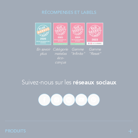
Quelles sont les autres dimensions de matelas
mi-ferme ?
RÉCOMPENSES ET LABELS
Nos matelas mi-fermes existent dans de nombreuses
dimensions :
80x190
80x200
90x190
En savoir
Catégorie
Gamme
Gamme
90x200
plus
matelas
"Infinite"
"Reset"
éco-
120x190
conçus
140x190
140x200
180x200
Suivez-nous sur les
réseaux sociaux
200x200
Quels sont les autres niveaux de confort ?
Vous n’êtes pas certain qu’un soutien mi-ferme soit ce qu’il vous
faut ? Optez pour un
matelas ferme 160x200
ou un
matelas
très ferme 160x200
.
PRODUITS