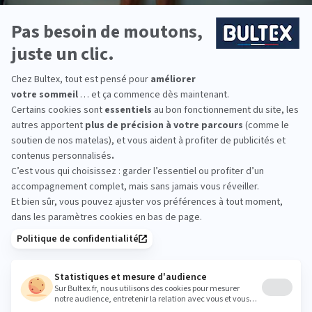
MON
MATELAS
IDÉAL
Vous êtes à la recherche d’un nouveau
matelas
? Optez pour
un
matelas mi-ferme 160x200
!
Qu’est-ce qu’un matelas mi-ferme 160x200 ?
Un matelas 2 places queen size
Un
matelas 160x200 cm
est ce qu’on appelle plus
communément un
matelas queen size
. Avec ses 160 cm de
large et 200 cm de long, il s’avère ainsi
idéal pour les
couples
désirant un espace de couchage généreux. Le tout,
sans aller jusqu’au lit king size, aux dimensions parfois trop
grandes selon les chambres.
VOIR PLUS
Au soutien équilibré
Un
matelas mi-ferme
offre un soutien équilibré,
ni trop
moelleux, ni trop ferme
. Pour cause, un matelas mi-ferme