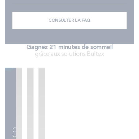
PROMOS
CONSULTER LA FAQ
Technologie bultex
Nos engagements
Gagnez 21 minutes de sommeil
grâce aux solutions Bultex
Storelocator
Contact
Mon compte
Sommiers
Ensembles
Accessoires
literie
Quel
matelas