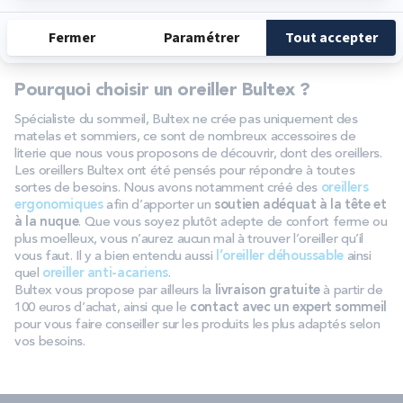
l’air libre est tout à fait adapté.
Une fois la housse parfaitement sèche, vous pouvez la remettre
sur votre oreiller pour le protéger à nouveau.
Pourquoi choisir un oreiller Bultex ?
Spécialiste du sommeil, Bultex ne crée pas uniquement des
matelas et sommiers, ce sont de nombreux accessoires de
literie que nous vous proposons de découvrir, dont des oreillers.
Les oreillers Bultex ont été pensés pour répondre à toutes
sortes de besoins. Nous avons notamment créé des
oreillers
ergonomiques
afin d’apporter un
soutien adéquat à la tête et
à la nuque
. Que vous soyez plutôt adepte de confort ferme ou
plus moelleux, vous n’aurez aucun mal à trouver l’oreiller qu’il
vous faut. Il y a bien entendu aussi
l’oreiller déhoussable
ainsi
quel
oreiller anti-acariens
.
Bultex vous propose par ailleurs la
livraison gratuite
à partir de
100 euros d’achat, ainsi que le
contact avec un expert sommeil
pour vous faire conseiller sur les produits les plus adaptés selon
vos besoins.