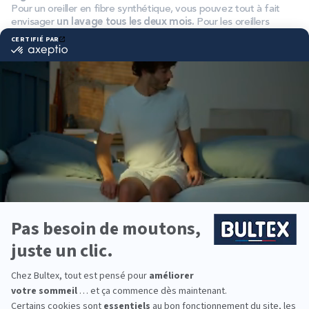
Pour un oreiller en fibre synthétique, vous pouvez tout à fait
envisager
un lavage tous les deux mois.
Pour les oreillers
naturels ou à mousse à mémoire de forme, préférez espacer
les nettoyages à raison de
deux fois par an
. Cependant,
certaines personnes allergiques se doivent de disposer d’un
oreiller parfaitement propre pour éviter certains désagréments
durant la nuit. Dès lors,
un lavage mensuel est préconisé
.
Une nouvelle fois,
la présence d’une housse
en dessous de la
taie d’oreiller fera toute la différence pour l’entretien de votre
coussin. Le garnissage est ainsi préservé et votre oreiller
bénéficie d’une plus longue durée de vie.
Comment sécher votre oreiller avant de le
réutiliser ?
Le séchage est une étape clé dans l’entretien de votre oreiller.
En effet, il est impératif que votre coussin soit
parfaitement
sec
avant de pouvoir être utilisé à nouveau. Qui plus est, le
séchage ne doit pas non plus prendre trop de temps, car il y a
alors un risque de développement de mauvaises odeurs.
Il est possible d’envisager
l’utilisation du sèche-linge
pour les
matières peu fragiles comme un garnissage synthétique par
exemple. Cela étant, mieux vaut privilégier le séchage à l’air