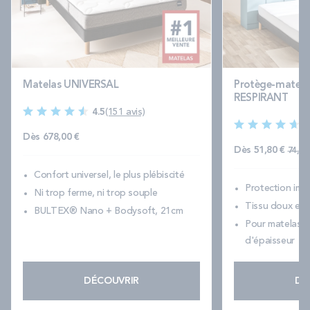
Matelas UNIVERSAL
Protège-matela
RESPIRANT
4.5
(151 avis)
4
Dès
678,00 €
Prix
Dès
51,80 €
74,00
Confort universel, le plus plébiscité
Protection im
Ni trop ferme, ni trop souple
Tissu doux et 
BULTEX® Nano + Bodysoft, 21cm
Pour matelas d
d'épaisseur
DÉCOUVRIR
DÉ