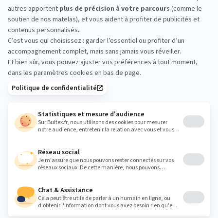
pour éviter d'abîmer vos oreillers. Opter par exemple pour
un
séchage à l’air frais
, en été par exemple, pour plus d’efficacité.
Préférez toujours un séchage à plat pour plus d’efficacité et ne
pas altérer la forme de notre oreiller.
Notre astuce ?
Installez votre étendoir à l’extérieur et
déposez vos oreillers sur les fils .
Le séchage se fait ainsi par-
dessus, mais aussi par en dessous pour plus d’efficacité.
Comment bien laver la housse d’un oreiller
déhoussable ?
Nous l’avons dit, opter pour une housse d’oreiller est
généralement préférable pour préserver ce dernier. Il existe en
effet des modèles d’oreilles déhoussables, mais aussi la
possibilité d’opter pour une housse séparément à ajouter entre
l’oreiller et la taie d’oreiller. Le lavage de la housse permet
d’espacer les lavages des oreillers.
Si vous avez décidé d’opter pour un
oreiller déhoussable
ou
une housse lavable, le lavage de la housse se fait très
simplement. Vous pouvez
laver votre housse en machine
avec
le reste de votre linge. Le plus souvent, un programme à 30°C à
40°C est suffisant pour retrouver une housse propre. Selon les
indications sur l’étiquette de votre housse, vous allez peut-être
également pouvoir la passer au sèche-linge. Sinon, un séchage à