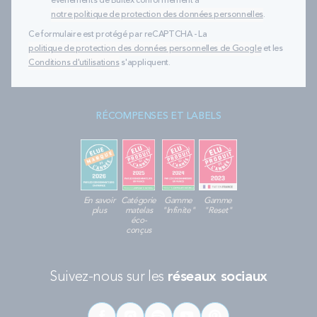
évènements de Bultex conformément à
notre politique de protection des données personnelles
.
Ce formulaire est protégé par reCAPTCHA - La
politique de protection des données personnelles de Google
et les
Conditions d'utilisations
s'appliquent.
RÉCOMPENSES ET LABELS
En savoir
Catégorie
Gamme
Gamme
plus
matelas
"Infinite"
"Reset"
éco-
conçus
Suivez-nous sur les
réseaux sociaux