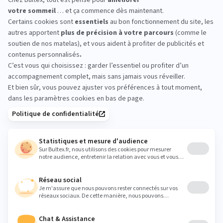
DÉCOUVRIR
DÉ
DÉCOUVREZ TOUS NOS OREILLERS ET COUETTES
Vous aimerez
aussi
Préservez vos couettes et oreillers