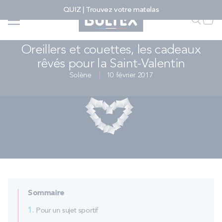
Allez au contenu
QUIZ | Trouvez votre matelas
Accueil
...
...
Faire u
Mon
Oreillers et couettes, les cadeaux rêvés pour la Saint-Valentin – Bultex
CONSEILS LITERIE & MATELAS
Oreillers et couettes, les cadeaux
rêvés pour la Saint-Valentin
FAIRE UNE RECHERCHE
Solène
10 février 2017
MATELAS
SOMMIERS
ENSEMBLES
Sommaire
ACCESSOIRES
1.
Pour un sujet sportif