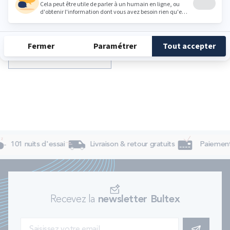
VOIR TOUS LES ARTICLES
101 nuits d'essai
Livraison & retour gratuits
Paiement 
Recevez la
newsletter Bultex
S'INSCRIRE