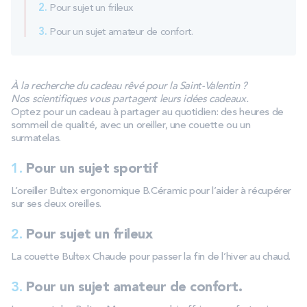
2.
Pour sujet un frileux
PROMOS
3.
Pour un sujet amateur de confort.
Technologie bultex
À la recherche du cadeau rêvé pour la Saint-Valentin ?
Nos scientifiques vous partagent leurs idées cadeaux.
Nos engagements
Optez pour un cadeau à partager au quotidien: des heures de
sommeil de qualité, avec un oreiller, une couette ou un
surmatelas.
Storelocator
Contact
Mon compte
1.
Pour un sujet sportif
L’oreiller Bultex ergonomique B.Céramic pour l’aider à récupérer
sur ses deux oreilles.
2.
Pour sujet un frileux
La couette Bultex Chaude pour passer la fin de l’hiver au chaud.
3.
Pour un sujet amateur de confort.