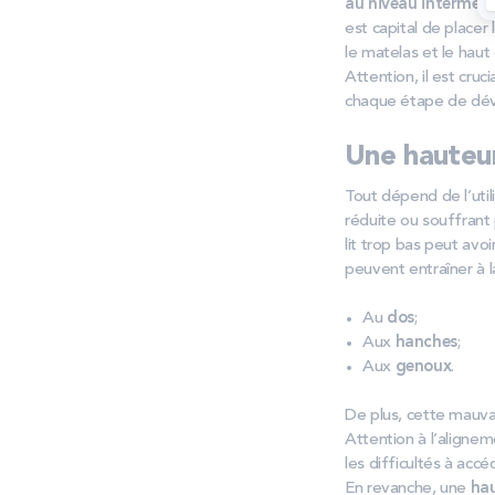
au niveau intermédi
est capital de placer 
le matelas et le haut 
Attention, il est cruc
chaque étape de dév
Une hauteur
Tout dépend de l’util
réduite ou souffrant
lit trop bas peut avo
peuvent entraîner à l
Au
dos
;
Aux
hanches
;
Aux
genoux
.
De plus, cette mauva
Attention à l’aligne
les difficultés à acc
En revanche, une
hau