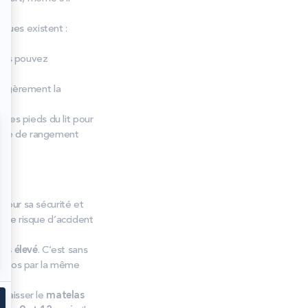
iques existent :
Vous pouvez
 légèrement la
 les pieds du lit pour
pace de rangement
e pour sa sécurité et
e le risque d’accident
lus élevé
. C’est sans
eur dos par la même
abaisser le
matelas