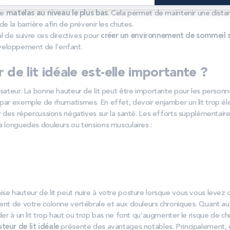
aire
. Une fois que bébé commence à se tenir debout, bien souvent
e
le
matelas au niveau le plus bas
. Cela permet de maintenir une dista
de la barrière afin de prévenir les chutes.
ial de suivre ces directives pour
créer un environnement de sommeil s
eloppement de l’enfant.
 de lit idéale est-elle importante ?
isateur. La bonne hauteur de lit peut être importante pour les personn
 par exemple de rhumatismes. En effet, devoir enjamber un lit trop él
ir des répercussions négatives sur la santé. Les efforts supplémentaires 
a longuedes douleurs ou tensions musculaires :
ise hauteur de lit peut nuire à votre posture lorsque vous vous levez 
ment de votre colonne vertébrale et aux douleurs chroniques. Quant a
éder à un lit trop haut ou trop bas ne font qu’augmenter le risque de c
teur de lit idéale
présente des avantages notables. Principalement, ell