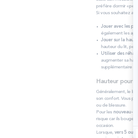
préfère dormir «perc
Si vous souhaitez aju
Jouer avec les pie
également les ajout
Jouer sur la haut
hauteur du lit, pen
Utiliser des réhau
augmenter sa haut
supplémentaire en 
Hauteur pour u
Généralement, le ber
son confort. Vous pou
ou de blessure.
Pour les
nouveau-né
risque car ils bougen
occasion.
Lorsque,
vers 5 ou 6