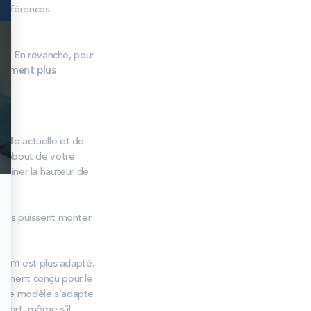
références
ue. En revanche, pour
èrement plus
taille actuelle et de
 debout de votre
erminer la hauteur de
u’ils puissent monter
45cm
est plus adapté.
lement conçu pour le
 notre modèle s’adapte
nfort, même s’il