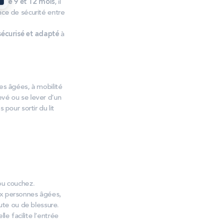
ntre 9 et 12 mois
, il
nce de sécurité entre
écurisé et adapté
à
es âgées, à mobilité
evé ou se lever d’un
pour sortir du lit
ou couchez.
ux personnes âgées,
hute ou de blessure.
e facilite l’entrée