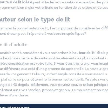
hauteur de lit idéale
peut affecter votre santé ou exacerber des pro
omment bien choisir votre literie en fonction de ce critère et de vos
auteur selon le type de lit
erminer la bonne hauteur de lit, il est important de considérer les
diff
nt chacun peut-il répondre à vos besoins spécifiques?
 lit d’adulte
sentiels sont à considérer si vous recherchez la
hauteur de lit idéale 
vos besoins en matière de santé sont les éléments les plus importants.
ière considération est votre taille. Si vous êtes très grand, vous imagi
ur différente que celui d’une personne de petite taille. La hauteur opt
u de vos genoux. D’ailleurs, un test simple consiste à vous asseoir sur
à plat sur le sol pour déterminer la bonne hauteur de lit. Puis pliez vo
angle de 90 degrés. Idéalement, vous devriez pouvoir utiliser princip
n sollicitant aussi vos hanches, jambes et genoux. Le mouvement pour se 
e lever d’une chaise.
 hauteur d’un lit standard pour adulte est d’
environ 50cm
(pieds + so