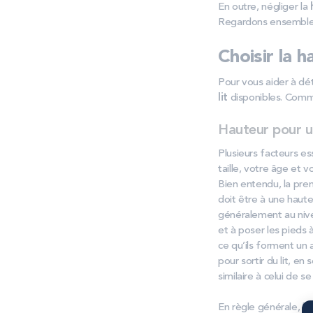
En outre, négliger la
Regardons ensemble c
Choisir la h
Pour vous aider à dét
lit
disponibles. Comme
Hauteur pour un
Plusieurs facteurs es
taille, votre âge et 
Bien entendu, la prem
doit être à une haute
généralement au nivea
et à poser les pieds 
ce qu’ils forment un 
pour sortir du lit, e
similaire à celui de s
En règle générale, la