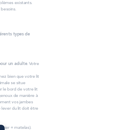
blèmes existants.
 besoins.
érents types de
pour un adulte
. Votre
nez bien que votre lit
imale se situe
 le bord de votre lit
s genoux de manière à
alement vos jambes
lever du lit doit être
mmier + matelas).