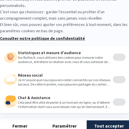
hé» en hauteur.
ster vous-même la hauteur de vos lits enfants et ados, plusieurs techn
ds de lit
: Certains lits permettent de modifier la hauteur des pieds. 
er ou les retirer pour régler la hauteur qui convient à votre enfant ;
eur du matelas
: Un matelas plus épais ou plus fin peut aussi modifier
sez-y ;
sseurs de lit
: Pour les ados, vous pouvez ajouter des réhausseurs sous
eur de façon significative. Vous gagnez par la même occasion un es
dessous du lit.
n lit de bébé
ceau vous permet de régler la hauteur du
matelas bébé
, essentiell
vez ainsi ajuster la taille à mesure que bébé grandit, et bien sûr réduir
s de moins de 5 mois
, il convient de placer le
matelas au niveau le p
t très peu, et cela facilite bien la tâche pour les parents, préservant l
 mois
, bébé commence à se mouvoir un peu, nous vous conseillons d’