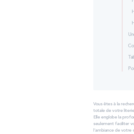
H
H
H
Une
Co
Tab
Pou
Vous êtes à la reche
totale de votre liter
Elle englobe la profo
seulement faciliter v
l’ambiance de votre