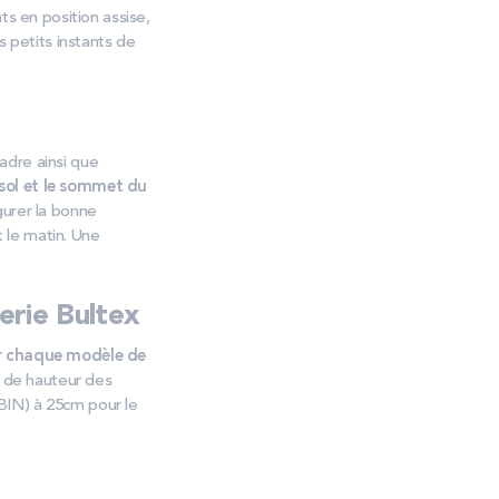
ts en position assise,
s petits instants de
cadre ainsi que
 sol et le sommet du
gurer la bonne
t le matin. Une
erie Bultex
ur chaque modèle de
n de hauteur des
BIN) à 25cm pour le