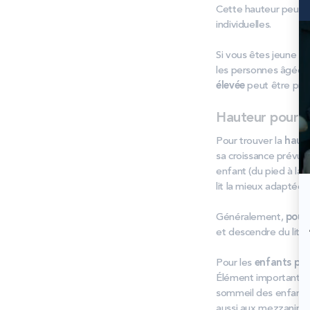
Cette hauteur peut va
individuelles.
Si vous êtes jeune e
les personnes âgées,
élevée
peut être préf
Hauteur pour un
Pour trouver la
haute
sa croissance prévue
enfant (du pied à la 
lit la mieux adaptée.
Généralement,
pour 
et descendre du lit s
Pour les
enfants plu
Élément important, n
sommeil des enfants e
aussi aux mezzanines!