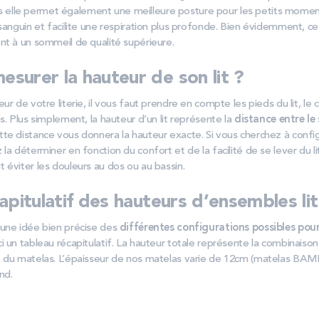
Mais elle permet également une meilleure posture pour les petits momen
sanguin et facilite une respiration plus profonde. Bien évidemment, ce
nt à un sommeil de qualité supérieure.
urer la hauteur de son lit ?
r de votre literie, il vous faut prendre en compte les pieds du lit, le 
s. Plus simplement, la hauteur d’un lit représente la
distance entre le
tte distance vous donnera la hauteur exacte. Si vous cherchez à confi
la déterminer en fonction du confort et de la facilité de se lever du li
 éviter les douleurs au dos ou au bassin.
apitulatif des hauteurs d’ensembles lit
une idée bien précise des
différentes configurations possibles po
ici un tableau récapitulatif. La hauteur totale représente la combinaiso
 du matelas. L’épaisseur de nos matelas varie de 12cm (matelas BAM
nd.