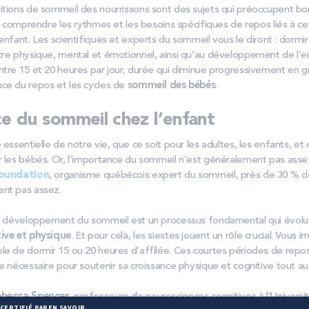
itions de sommeil des nourrissons sont des sujets qui préoccupent 
e, comprendre les rythmes et les besoins spécifiques de repos liés à c
enfant. Les scientifiques et experts du sommeil vous le diront : dorm
tre physique, mental et émotionnel, ainsi qu’au développement de l’e
ntre 15 et 20 heures par jour, durée qui diminue progressivement en g
ce du repos et les cycles de
sommeil des bébés
.
e du sommeil chez l’enfant
 essentielle de notre vie, que ce soit pour les adultes, les enfants, et
r les bébés. Or, l’importance du sommeil n’est généralement pas ass
Foundation
, organisme québécois expert du sommeil, près de 30 % d
ent pas assez.
le développement du sommeil est un processus fondamental qui évolue
ive et physique
. Et pour cela, les siestes jouent un rôle crucial. Vous 
le de dormir 15 ou 20 heures d’affilée. Ces courtes périodes de repo
e nécessaire pour soutenir sa croissance physique et cognitive tout au
ebecca Spencer
, professeure de neurosciences cognitives à l’Univers