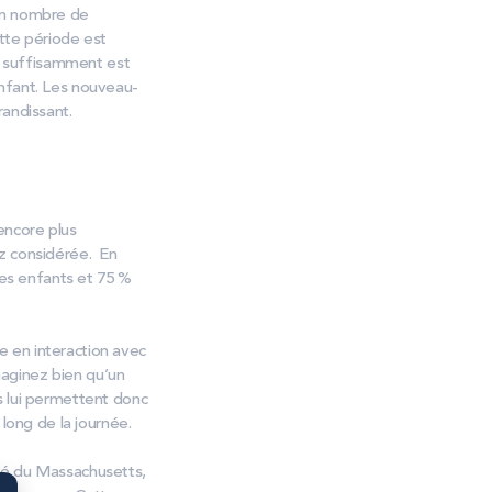
bon nombre de
ette période est
ir suffisamment est
nfant. Les nouveau-
randissant.
 encore plus
ez considérée. En
es enfants et 75 %
 en interaction avec
imaginez bien qu’un
s lui permettent donc
 long de la journée.
ité du Massachusetts,