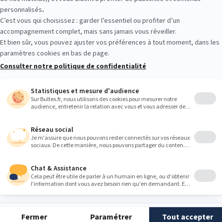
ommeil des bébés recommandé jusqu’
: les bébés ont besoin d’un certain temps de sommeil pour bien
se dév
es enfants plus âgés et adultes, et ne sont pas les mêmes pour chaque
é sont de bons indicateurs pour savoir s’il dort assez.
: De 0 à 2 mois, certains nourrissons peuvent dormir jusqu’à 20 heures p
 de sommeil sont réparties en plusieurs périodes tout au long de la jou