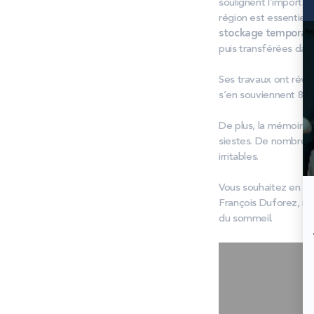
soulignent l’importan
région est essentiell
stockage temporair
puis transférées dan
Ses travaux ont révé
s’en souviennent 80 
De plus, la mémoire 
siestes. De nombreux
irritables.
Vous souhaitez en s
François Duforez, no
du sommeil.