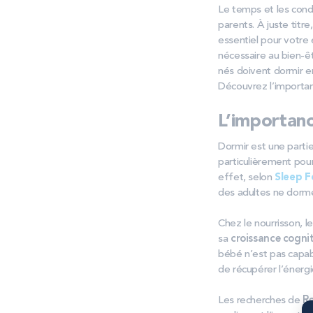
Le temps et les cond
parents. À juste titr
essentiel pour votre 
nécessaire au bien-ê
nés doivent dormir e
Découvrez l’importan
L’importanc
Dormir est une partie
particulièrement pou
effet, selon
Sleep 
des adultes ne dorm
Chez le nourrisson, 
sa
croissance cognit
bébé n’est pas capab
de récupérer l’énergi
Les recherches de
R