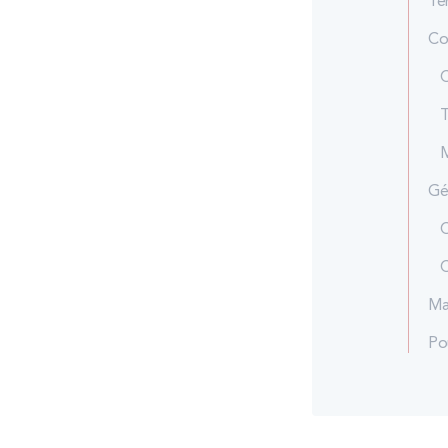
Te
Co
C
T
M
Gé
C
C
Ma
Po