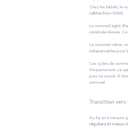
Chez les bébés, le s
calme
(Non-REM).
Le sommeil agité (Ra
cérébrale élevée. Ce
Le sommeil calme, en
indispensables pour l
Ces cycles de somme
fréquemment, ce qui 
pour se nourrir. À ti
sommeil.
Transition vers
Au fur et à mesure q
réguliers et mieux s