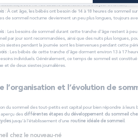
 naissance, bébé ne fait aucune distinction entre le jour et la nuit ;
is
: À cet âge, les bébés ont besoin de 14 à 18 heures de sommeil su
es de sommeil nocturne deviennent un peu plus longues, toujours avec
is
: Les besoins de sommeil durant cette tranche d’âge restent à peu p
il par jour sont recommandées, ainsi que des nuits plus longues, pouv
ois siestes pendant la journée sont les bienvenues pendant cette pér
mois
: Les bébés de cette tranche d’âge dorment environ 13 à 17 heures
besoins individuels. Généralement, ce temps de sommeil est constitué
e et de deux siestes journalières.
l’organisation et l’évolution de somm
on du sommeil des tout-petits est capital pour bien répondre à leurs 
n aperçu des
différentes étapes du développement du sommeil chez
cycles
jusqu’à l’établissement d’une
routine idéale de sommeil
.
eil chez le nouveau-né