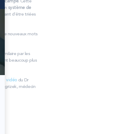
ppocampe
. Cette
à un
système de
avant d’être triées
is de nouveaux mots
te.
imilaire par les
 sont beaucoup plus
 en vidéo
du Dr
le Ogrizek, médecin