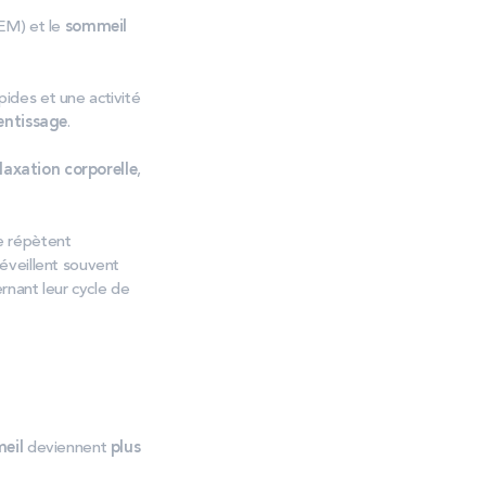
EM) et le
sommeil
ides et une activité
entissage
.
laxation corporelle
,
 se répètent
éveillent souvent
rnant leur cycle de
eil
deviennent
plus