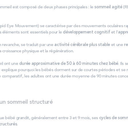
ommeil est composé de deux phases principales : le
sommeil agité
(R
pid Eye Mouvement) se caractérise par des mouvements oculaires rap
s éléments sont essentiels pour le
développement cognitif
et l’
appr
 revanche, se traduit par une
activité cérébrale plus stable
et une
re
a croissance physique et la régénération.
il ont une
durée approximative de 50 à 60 minutes chez bébé
. Ils
explique pourquoi les bébés dorment sur de courtes périodes et se r
tre comparatif, les adultes ont une durée moyenne de 90 minutes conce
 un sommeil structuré
ue bébé grandit, généralement entre 3 et 9 mois, ses
cycles de somm
tructurés
.