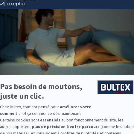
ce des siestes dans la « purification » du cerveau, notamment de l’
hi
e à
l’apprentissage et à la mémoire
. Spencer compare l’hippocampe 
e
, où les informations acquises dans la journée sont d’abord stockées 
s le
cortex
, qui agit comme un
système de mémoire à long terme
.
lé que les enfants qui font une sieste peu de temps après avoir appr
% du temps, contre seulement 30 % pour ceux qui ne font pas de sies
émotionnelle et la
gestion des émotions
sont influencées de manière s
 parents peuvent le confirmer : les enfants qui ne font pas de sieste
avoir plus à propos du sommeil de votre bébé ? Retrouvez
l’entretien
tre expert scientifique chez
SommeilLab BULTEX
, avec le Dr Pasca