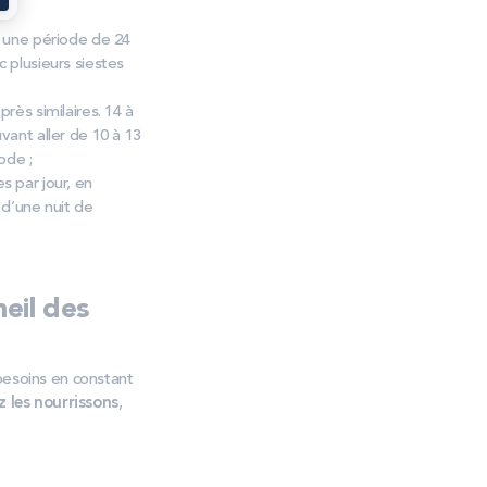
r une période de 24
 plusieurs siestes
rès similaires. 14 à
ant aller de 10 à 13
iode ;
 par jour, en
 d’une nuit de
eil des
besoins en constant
 les nourrissons
,