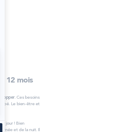
à 12 mois
elopper
. Ces besoins
 bébé. Le bien-être et
ar jour ! Bien
rnée et de la nuit. Il