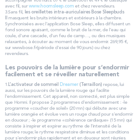
accompagner vos nuits. 67 € le Bluetooth et 49 € le classique
avec fil, sur
www.hoomsleep.com
et chez revendeurs.
3.Sans fil,
les oreillettes intra-auriculaires Bose Sleepbuds
II
masquent les bruits intérieurs et extérieurs à la chambre.
Synchronisées avec l’application Bose Sleep, elles diffusent un
fond sonore apaisant, comme le bruit de la mer, de l’eau qui
coule, d’une cascade, d’un feu de camp…, ou des musiques
relaxantes, à écouter au moment de vous endormir. 269,95 €,
sur www.bose.fr(période d’essai de 90 jours) ou chez
revendeurs.
Les pouvoirs de la lumière pour s’endormir
facilement et se réveiller naturellement
1.
L’activateur de sommeil
Dreamer
(Terraillon)
repose, lui
aussi, sur les pouvoirs de la lumière rouge qui facilite
l’endormissement. Cet appareil, non connecté, est plus simple
que Homni. Il propose 2 programmes d’endormissement : -le
programme «coucher de soleil» (20 mn) qui débute avec une
lumière orangée et évolue vers un rouge chaud pour s’endormir
en douceur ; -le programme «cohérence cardiaque» (15 mn) qui
consiste à inspirer et expirer au rythme de l’intensité de la
lumière rouge; le rythme respiratoire diminue et les conditions
pour s’endormir plus rapidement et en douceur sont réunies.