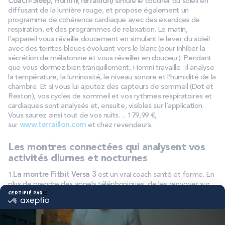
Coach-Sleep, Homni(Terraillon)
simule le coucher du soleil en
diffusant de la lumière rouge, et propose également un
programme de cohérence cardiaque avec des exercices de
respiration, et des programmes de relaxation. Le matin,
l’appareil vous réveille doucement en simulant le lever du soleil
avec des teintes bleues évoluant vers le blanc (pour inhiber la
sécrétion de mélatonine et vous réveiller en douceur). Pendant
que vous dormez bien tranquillement, Homni travaille : il analyse
la température, la luminosité, le niveau sonore et l’humidité de la
chambre. Et si vous lui ajoutez des capteurs de sommeil (Dot et
Reston), vos cycles de sommeil et vos rythmes respiratoires et
cardiaques sont analysés et, ensuite, visibles sur l’application.
Vous saurez ainsi tout de vos nuits… 179,99 €,
sur
www.terraillon.com
et chez revendeurs.
Les montres connectées qui analysent vos
activités diurnes et nocturnes
1.
La montre Fitbit Versa 3
est un vrai coach santé et forme. En
plus de prendre des appels téléphoniques, de les renvoyer sur
votre messagerie, d’assurer un suivi de votre fréquence
cardiaque, de la saturation en oxygène, de vos activités
quotidiennes, etc. etc., cette montre connectée vous livre de
nombreuses informations sur la qualité de votre sommeil,