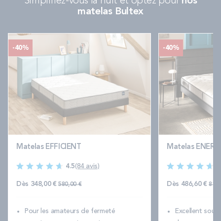
Simplifiez-vous la nuit et optez pour
nos
matelas Bultex
-40%
-40%
Matelas EFFICIENT
Matelas ENERG
4.5
(84 avis)
4
Prix normal
Pri
Dès
348,00 €
Dès
486,60 €
580,00 €
811,
Pour les amateurs de fermeté
Excellent souti