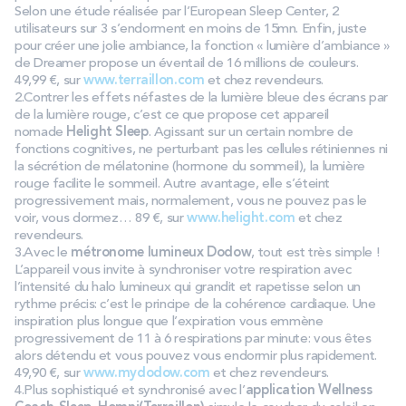
Selon une étude réalisée par l’European Sleep Center, 2
utilisateurs sur 3 s’endorment en moins de 15mn. Enfin, juste
pour créer une jolie ambiance, la fonction « lumière d’ambiance »
de Dreamer propose un éventail de 16 millions de couleurs.
49,99 €, sur
www.terraillon.com
et chez revendeurs.
2.Contrer les effets néfastes de la lumière bleue des écrans par
de la lumière rouge, c’est ce que propose cet appareil
nomade
Helight Sleep
. Agissant sur un certain nombre de
fonctions cognitives, ne perturbant pas les cellules rétiniennes ni
la sécrétion de mélatonine (hormone du sommeil), la lumière
rouge facilite le sommeil. Autre avantage, elle s’éteint
progressivement mais, normalement, vous ne pouvez pas le
voir, vous dormez… 89 €, sur
www.helight.com
et chez
revendeurs.
3.Avec le
métronome lumineux Dodow
, tout est très simple !
L’appareil vous invite à synchroniser votre respiration avec
l’intensité du halo lumineux qui grandit et rapetisse selon un
rythme précis: c’est le principe de la cohérence cardiaque. Une
inspiration plus longue que l’expiration vous emmène
progressivement de 11 à 6 respirations par minute: vous êtes
alors détendu et vous pouvez vous endormir plus rapidement.
49,90 €, sur
www.mydodow.com
et chez revendeurs.
4.Plus sophistiqué et synchronisé avec l’
application Wellness