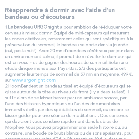
Réapprendre à dormir avec l’aide d’un
bandeau ou d’écouteurs
1.
Le bandeau URGOnight
a pour ambition de rééduquer votre
cerveau à mieux dormir. Équipé de mini-capteurs qui mesurent
les ondes cérébrales, notamment celles qui sont spécifiques à la
préservation du sommeil, le bandeau se porte dans la journée
(oui, pas la nuit!). Avec 20 mn d’exercices cérébraux par jour dans
un environnement calme, il promet de « réveiller le dormeur qui
est en vous » et de gagner des heures de sommeil. Selon une
étude clinique menée aux Pays-Bas, 2/3 des participants ont
augmenté leur temps de sommeil de 57 mn en moyenne. 499 €,
sur
www.urgonight.com
2.HoomBandest un bandeau tissé et équipé d’écouteurs qui se
glisse autour de la tête au niveau du front (il y a deux tailles!). Il
suffit alors de se laisser bercer par une ambiance sonore, par
l’une des histoires hypnotiques ou l’un des documentaires
immersifs écrits par des spécialistes du sommeil, ou encore se
laisser guider pour une séance de méditation… Des contenus
qui devraient vous conduire rapidement dans les bras de
Morphée. Vous pouvez programmer une seule histoire ou, au
contraire, une boucle de bruits blancs ou de sons apaisants, pour