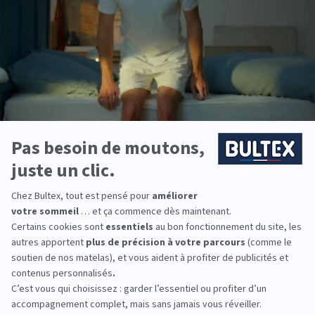
notamment la durée des différentes phases de sommeil (léger,
profond et paradoxal). Un abonnement Premium (8,99 € par
mois) permet d’avoir accès à des conseils et des exercices de
relaxation et de méditation. 229,95 €, sur
www.fitbit.com
et
revendeurs.
2.Les enfants aussi, à partir de 6 ans, peuvent avoir leur bracelet
d’activité et de suivi du sommeil :
Fitbit Ace 3.
L’objectif? Les
aider à bouger, rester actifs, équilibrer le temps passé entre
écrans et activités physiques, puis… dormir suffisamment.
Comment ? En leur proposant des expériences amusantes qui
les incitent à bouger le plus souvent possible.
79,95€, avec bracelets en silicone noir avec fermoir rouge ou
bleu avec fermoir vert, sur
www.fitbit.com
et revendeurs.
Des séances pour se relaxer
Sortie en 2018, la boîte à sophrologie Morphée ressemble à une
boîte à musique et propose plus de 200 séances de méditation
réalisées par des professionnels du sommeil, à écouter avec ou
sans écouteurs (on peut suivre la séance à deux grâce à
l’enceinte intégrée). Vous choisissez votre thème (balayage
corporel, respiration, voyage…), votre séance et sa durée (8 ou
20 mn). Il n’y a plus qu’à se laisser guider… Cette boîte existe en