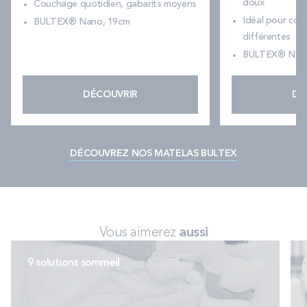
doux
Couchage quotidien, gabarits moyens
Idéal pour cou
BULTEX® Nano, 19cm
différentes
BULTEX® Nano
DÉCOUVRIR
DÉ
DÉCOUVREZ NOS MATELAS BULTEX
Vous aimerez
aussi
9 solutions sommeil