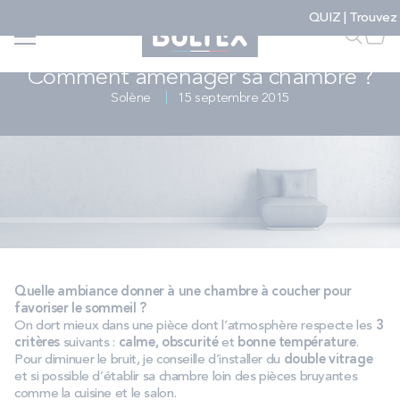
Allez au contenu
QUIZ | Trouvez votre matelas
Accueil
...
...
Comment aménager sa chambre ? – Bultex
Faire u
Mon
CONSEILS LITERIE & MATELAS
Comment aménager sa chambre ?
Solène
15 septembre 2015
FAIRE UNE RECHERCHE
MATELAS
SOMMIERS
ENSEMBLES
Quelle ambiance donner à une chambre à coucher pour
favoriser le sommeil ?
On dort mieux dans une pièce dont l’atmosphère respecte les
3
critères
suivants :
calme, obscurité
et
bonne température
.
ACCESSOIRES
Pour diminuer le bruit, je conseille d’installer du
double vitrage
et si possible d’établir sa chambre loin des pièces bruyantes
comme la cuisine et le salon.