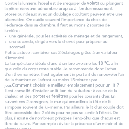
Contre la lumière, l’idéal est de s’équiper de
volets
qui plongent
PROMOS
la pièce dans une
pénombre propice à l’endormissement
.
Stores ou rideaux avec un doublage occultant peuvent être une
alternative. On oublie souvent l’importance du choix de
Technologie bultex
l’éclairage dans sa chambre. Il faut au moins 2 sources de
lumière :
une générale, pour les activités de ménage et de rangement,
une seconde, dirigée vers le chevet pour préparer au
Nos engagements
sommeil.
Petite astuce : combiner ces 2 éclairages grâce à un variateur
d’intensité.
La température idéale d’une chambre avoisine les
18 °C
, afin
Storelocator
Contact
Mon compte
que celle du corps reste stable. Je recommande donc l’achat
d’un thermomètre. Il est également important de renouveler l’air
de la chambre en l’aérant au moins 15 minutes par
jour.
Comment choisir le meilleur emplacement pour un lit ?
Il est conseillé d’installer un lit
loin
du
radiateur
à cause de la
chaleur, et des
portes
et
fenêtres
pour les courants d’air. En
suivant ces 2 consignes, le mur qui accueillera la tête de lit
s’impose souvent de lui-même. Par ailleurs, le lit d’un couple doit
être accessible des 2 côtés pour ne pas se sentir à l’étroit. De
plus, il existe de nombreux principes Feng-Shui que chacun est
libre de suivre. Par exemple : éviter la présence d’un miroir et de