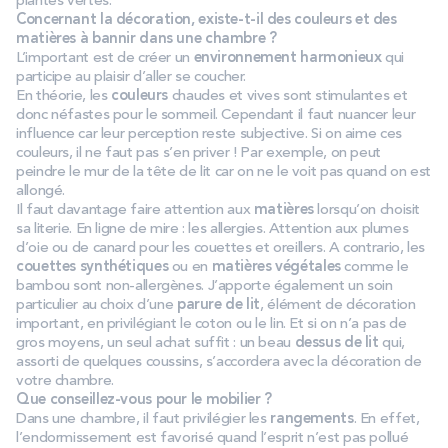
plantes vertes.
Concernant la décoration, existe-t-il des couleurs et des
matières à bannir dans une chambre ?
L’important est de créer un
environnement harmonieux
qui
participe au plaisir d’aller se coucher.
En théorie, les
couleurs
chaudes et vives sont stimulantes et
donc néfastes pour le sommeil. Cependant il faut nuancer leur
influence car leur perception reste subjective. Si on aime ces
couleurs, il ne faut pas s’en priver ! Par exemple, on peut
peindre le mur de la tête de lit car on ne le voit pas quand on est
allongé.
Il faut davantage faire attention aux
matières
lorsqu’on choisit
sa literie. En ligne de mire : les allergies. Attention aux plumes
d’oie ou de canard pour les couettes et oreillers. A contrario, les
couettes synthétiques
ou en
matières végétales
comme le
bambou sont non-allergènes. J’apporte également un soin
particulier au choix d’une
parure de lit
, élément de décoration
important, en privilégiant le coton ou le lin. Et si on n’a pas de
gros moyens, un seul achat suffit : un beau
dessus de lit
qui,
assorti de quelques coussins, s’accordera avec la décoration de
votre chambre.
Que conseillez-vous pour le mobilier ?
Dans une chambre, il faut privilégier les
rangements
. En effet,
l’endormissement est favorisé quand l’esprit n’est pas pollué