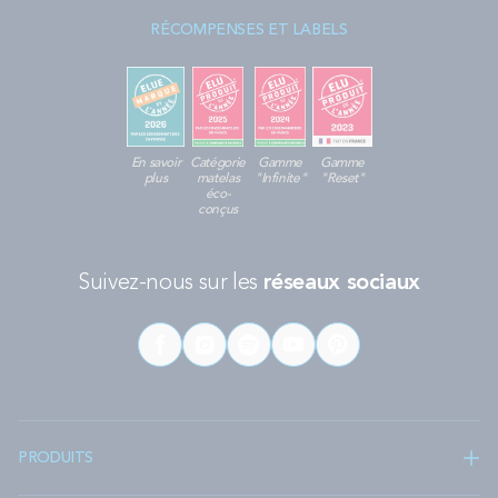
RÉCOMPENSES ET LABELS
En savoir
Catégorie
Gamme
Gamme
plus
matelas
"Infinite"
"Reset"
éco-
conçus
Suivez-nous sur les
réseaux sociaux
PRODUITS