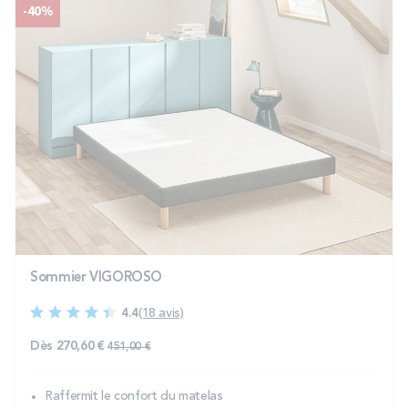
-40%
Sommier VIGOROSO
4.4
(18 avis)
Prix normal
Dès
270,60 €
451,00 €
Raffermit le confort du matelas