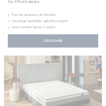
Prix normal
Dès
579,60 €
966,00 €
Pour les amateurs de fermeté
Couchage quotidien, gabarits moyens
Avec sommier ferme, 5 coloris
DÉCOUVRIR