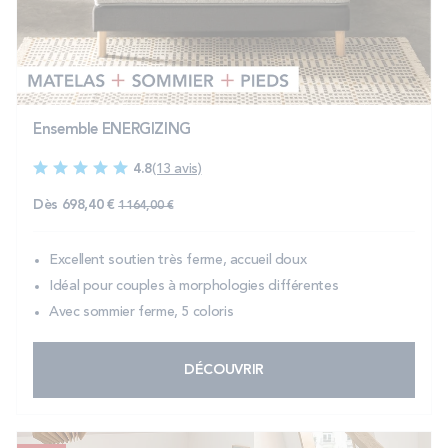
Ensemble ENERGIZING
4.8
(13 avis)
Prix normal
Dès
698,40 €
1 164,00 €
Excellent soutien très ferme, accueil doux
Idéal pour couples à morphologies différentes
Avec sommier ferme, 5 coloris
DÉCOUVRIR