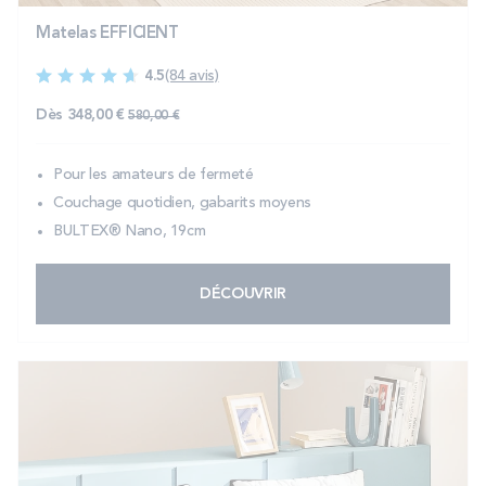
Matelas EFFICIENT
4.5
(84 avis)
Prix normal
Dès
348,00 €
580,00 €
Pour les amateurs de fermeté
Couchage quotidien, gabarits moyens
BULTEX® Nano, 19cm
DÉCOUVRIR