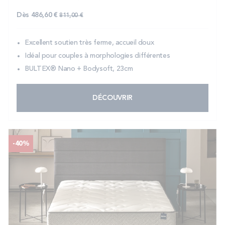
Prix normal
Dès
486,60 €
811,00 €
Excellent soutien très ferme, accueil doux
Idéal pour couples à morphologies différentes
BULTEX® Nano + Bodysoft, 23cm
DÉCOUVRIR
-40%