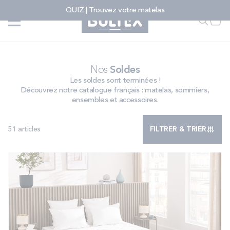
Allez au contenu
QUIZ | Trouvez votre matelas
Accueil
Soldes
Faire u
Mon
FAIRE UNE RECHERCHE
Nos
Soldes
Les soldes sont terminées !
Découvrez notre catalogue français : matelas, sommiers,
MATELAS
ensembles et accessoires.
51
articles
FILTRER & TRIER
SOMMIERS
ENSEMBLES
ACCESSOIRES