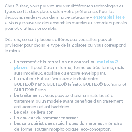
Chez Bultex, vous pouvez trouver différentes technologies et
types de lits deux places selon votre préférence. Pour les
découvrir, rendez-vous dans notre catégorie «
ensemble literie
». Vous y trouverez des ensembles matelas et sommiers pensés
pour être utilisés ensemble.
Dès lors, ce sont plusieurs critères que vous allez pouvoir
privilégier pour choisir le type de lit 2 places qui vous correspond
le mieux :
La fermeté et la sensation de confort du
matelas 2
places
:
Il peut être mi-ferme, ferme ou très ferme, mais
aussi moelleux, équilibré ou encore enveloppant.
La matière Bultex
: Vous avez le choix entre
BULTEX®
nano,
BULTEX® Infinite, BULTEX® Eco’nano et
BULTEX® Primo.
Le traitement
: Vous pouvez choisir un matelas zéro
traitement ou un modèle ayant bénéficié d’un traitement
anti-acariens et antibactérien.
Le délai de livraison
La couleur du sommier tapissier
Les caractéristiques spécifiques du matelas
: mémoire
de forme, soutien morphologique, éco-conception,