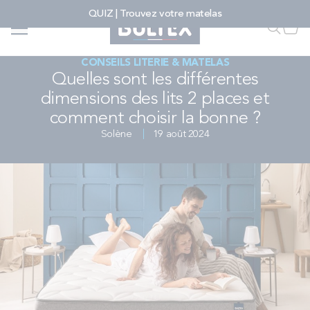
Allez au contenu
QUIZ | Trouvez votre matelas
Accueil
...
...
Faire u
Mon
Quelles sont les différentes dimensions des lits 2 places et comment choisir la
bonne ? - Bultex
CONSEILS LITERIE & MATELAS
Quelles sont les différentes
FAIRE UNE RECHERCHE
dimensions des lits 2 places et
comment choisir la bonne ?
MATELAS
Solène
19 août 2024
SOMMIERS
ENSEMBLES
ACCESSOIRES