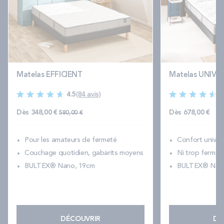
Matelas EFFICIENT
Matelas UNIVE
4.5
(84 avis)
4
Prix normal
Dès
348,00 €
Dès
678,00 €
580,00 €
Pour les amateurs de fermeté
Confort universe
Couchage quotidien, gabarits moyens
Ni trop ferme, 
BULTEX® Nano, 19cm
BULTEX® Nano
DÉCOUVRIR
DÉ