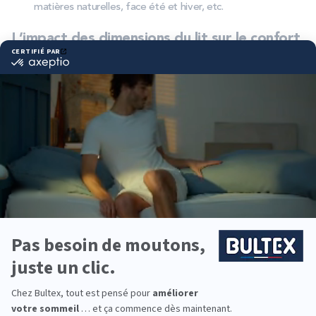
matières naturelles, face été et hiver, etc.
L’impact des dimensions du lit sur le confort
de sommeil
Afin de bénéficier d’un sommeil parfaitement reposant, il est
impératif de disposer d’un
matelas adulte
adéquat. Les
dimensions du lit 2 places font partie de ces critères clés qui
peuvent faire toute la différence. En effet, partager un lit à
deux n’est pas toujours simple.
Chacun a besoin de son propre
espace pour se sentir à l’aise et profiter d’un confort
optimal.
Dès lors, les dimensions jouent un rôle déterminant et
c’est pour cette raison qu’il existe plusieurs tailles de matelas.
En effet, plus un lit est spacieux et plus chacun aura la possibilité
de profiter de toute la place souhaitée. La liberté de
mouvements est totale et l’indépendance de couchage est
d’autant plus appréciée. Malgré les contraintes propres à la taille
de la pièce, opter pour un lit le plus grand possible permet
d'avoir une bien meilleure qualité de sommeil ; vous gagnerez
par exemple en quantité de sommeil profond.
Quelle couette et accessoires pour les lits 2 places ?
Une fois les dimensions de votre lit 2 places choisies, vous