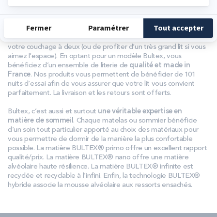
votre matelas et à sa hauteur
Pourquoi choisir un lit 2 places Bultex ?
Le choix d’un lit 2 places vous permet avant tout de partager
votre couchage à deux (ou de profiter d’un très grand lit si vous
aimez l’espace). En optant pour un modèle Bultex, vous
bénéficiez d’un ensemble de literie de
qualité et made in
France
. Nos produits vous permettent de bénéficier de 101
nuits d’essai afin de vous assurer que votre lit vous convient
parfaitement. La livraison et les retours sont offerts.
Bultex, c’est aussi et surtout
une véritable expertise en
matière de sommeil
. Chaque matelas ou sommier bénéficie
d’un soin tout particulier apporté au choix des matériaux pour
vous permettre de dormir de la manière la plus confortable
possible. La matière BULTEX® primo offre un excellent rapport
qualité/prix. La matière BULTEX® nano offre une matière
alvéolaire haute résilience. La matière BULTEX® infinite est
recyclée et recyclable à l’infini. Enfin, la technologie BULTEX®
hybride associe la mousse alvéolaire aux ressorts ensachés.